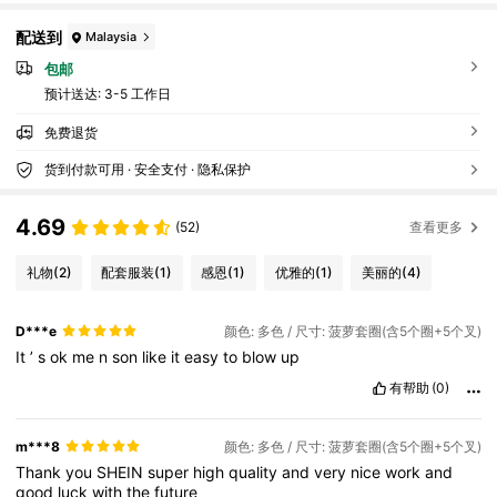
配送到
Malaysia
包邮
预计送达:
3-5 工作日
免费退货
货到付款可用 · 安全支付 · 隐私保护
4.69
(52)
查看更多
礼物
(2)
配套服装
(1)
感恩
(1)
优雅的
(1)
美丽的
(4)
D***e
颜色: 多色 / 尺寸: 菠萝套圈(含5个圈+5个叉)
It
’
s
ok
me
n
son
like
it
easy
to
blow
up
有帮助
(0)
m***8
颜色: 多色 / 尺寸: 菠萝套圈(含5个圈+5个叉)
Thank
you
SHEIN
super
high
quality
and
very
nice
work
and
good
luck
with
the
future