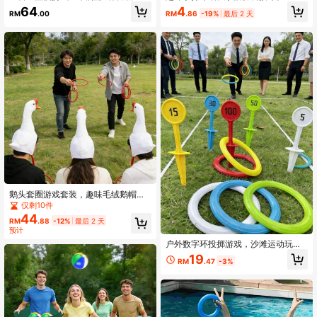
折叠且耐用，夏天沙滩扔沙包游戏，
抛接游戏套装便携式投接玩具套装男
4
64
RM
.86
-19%
最后 2 天
RM
.00
适合户外聚会、露营，海滩和后院娱
孩女孩成人彩色弹出接球球类玩具海
3.3K 关注人数
4.91
乐 - 包含6个豆袋，非常适合圣诞节、
滩花园游戏球类游戏户外运动游戏海
复活节、感恩节和毕业季
滩玩具
鹅头套圈游戏套装，趣味毛绒鹅帽子
配红色投掷圈，耐用互动派对游戏，
仅剩10件
适合儿童与成人，户外嘉年华、野
44
RM
.88
-12%
最后 2 天
餐、旅行、家庭趣味活动
预计
户外数字环投掷游戏，沙滩运动玩
具，草地游戏配件 - 耐用PP材质，大
19
RM
.47
-3%
型户外草地后院野餐游戏，训练器
材，适用于家庭花园、露营派对、海
滩、公园，易于携带