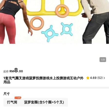
1/9
8
RM
.00
起价
1套充气圈叉游戏菠萝投掷游戏水上投掷游戏互动户外
4.69
(
52
)
用品
尺寸
2 left
打气筒
菠萝套圈(含5个圈+5个叉)