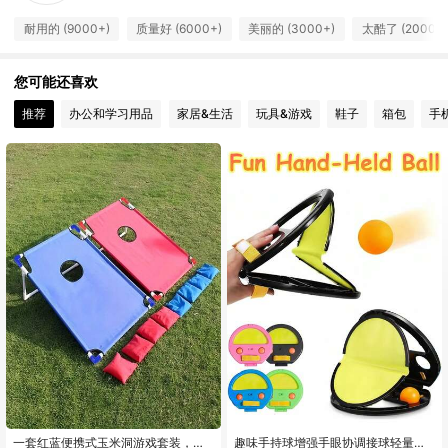
耐用的 (9000+)
质量好 (6000+)
美丽的 (3000+)
太酷了 (2000+)
3.3K 关注人数
4.91
您可能还喜欢
3.3K 关注人数
4.91
推荐
办公和学习用品
家居&生活
玩具&游戏
鞋子
箱包
手
3.3K 关注人数
4.91
3.3K 关注人数
4.91
3.3K 关注人数
4.91
3.3K 关注人数
4.91
3.3K 关注人数
4.91
一套红蓝便携式玉米洞游戏套装，可
趣味手持球增强手眼协调接球轻量化