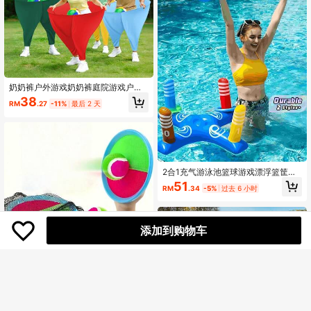
奶奶裤户外游戏奶奶裤庭院游戏户外
家庭聚会成人游戏
38
RM
.27
-11%
最后 2 天
2合1充气游泳池篮球游戏漂浮篮筐，
含气泵和球，水上派对便携式海滩休
51
RM
.34
-5%
过去 6 小时
闲玩具，夏季水球游泳池游戏，漂浮
篮球筐水上运动设备，户外后院家庭
娱乐成人用
添加到购物车
户外运动球玩具，抛接球游戏，户外
运动球拍，手掌球，庭院节日聚会游
仅剩2件
戏玩具，户外互动投掷粘性球游戏玩
28
具，后院沙滩玩具，家庭的复活节礼
RM
.00