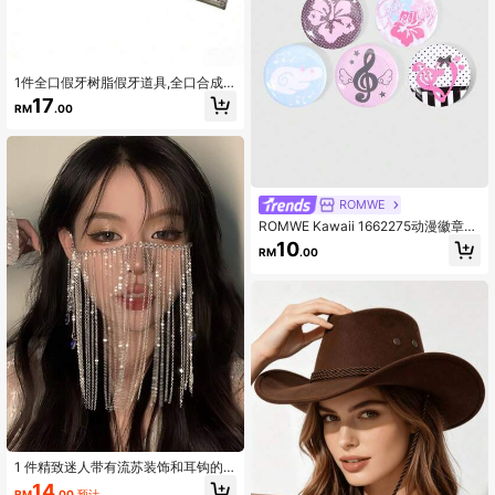
1件全口假牙树脂假牙道具,全口合成
聚合物假牙,23种A2色调上下颌牙科
17
RM
.00
材料用于替换,DIY或万圣节化妆道具
ROMWE
ROMWE Kawaii 1662275动漫徽章花
朵翅膀音符波点星星小徽章6个装
10
RM
.00
1 件精致迷人带有流苏装饰和耳钩的
面纱，拍照配饰，适合女性化妆舞
14
RM
.00
预计