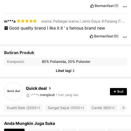
Bermanfaat
(1)
m***a
warna: Pelbagai warna / Jenis Gaya: 6 Pasang (1 Kelabu + 1 Hitam + 1 Biru + 1 Putih + 1 Merah Jambu + 1 Merah) / Saiz: L/XL
Good
quality
brand
I
like
it
it
'
s
famous
brand
new
Bermanfaat
(0)
Butiran Produk
536 Pengikut
4.84
Komposisi:
80% Poliamida, 20% Poliester
Lihat lagi
536 Pengikut
4.84
536 Pengikut
4.84
Quick deal
Ikut
i***s
mengikuti
1 hari yang lalu
536 Pengikut
4.84
Kualiti Baik (2000+)
Sangat Sejuk (1000+)
Cantik (600+)
Bena
536 Pengikut
4.84
Anda Mungkin Juga Suka
536 Pengikut
4.84