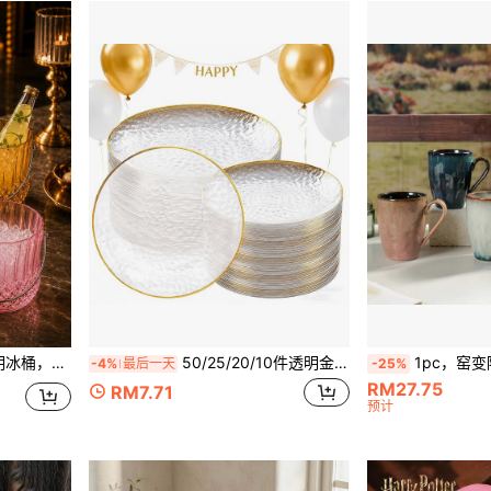
庭聚会、甜点桌装饰，可重复使用盛放桶，派对必需品
50/25/20/10件透明金边餐盘/托盘套装、7.5英寸/10.25英寸可重复使用餐盘、食物托盘、水果和小吃拼盘、甜点和沙拉盘、奶酪和糖果托盘、派对、婚礼、生日、野餐、节日活动的多用途餐具，易于清洁耐用，适合家庭和活动的优雅餐桌布置。plastik teller，servierplatte，kuchen platte，deko，tablett serviertablett，service plate，kalas，fest，bröllop，papptallrikar
1pc，窑变陶瓷经典马克杯子，复古奢华，窑变特色：你手中颜色
-4%
最后一天
-25%
RM27.75
RM7.71
预计