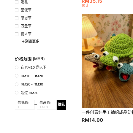
RM35.15
婚礼
预计
圣诞节
感恩节
万圣节
情人节
浏览更多
价格范围 (MYR)
在 RM10 岁以下
RM10 - RM20
RM20 - RM30
超过 RM30
最低价:
最高价:
确认
RM14.00