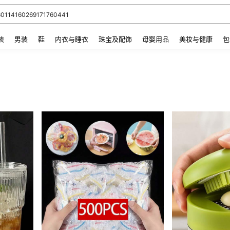
60114160269171760441
 and down arrow keys to navigate search 最近搜索 and 搜索发现. Press Enter to se
装
男装
鞋
内衣与睡衣
珠宝及配饰
母婴用品
美妆与健康
包