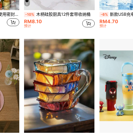
5
于食品保鲜和整理，透明PE拉链袋，适用于厨房食品分类和零食存储
木柄硅胶厨具12件套带收纳桶
新款USB充电迷你手持风扇，大功率、静音便携，长
-10%
-6%
RM8.10
RM4.70
预计
预计