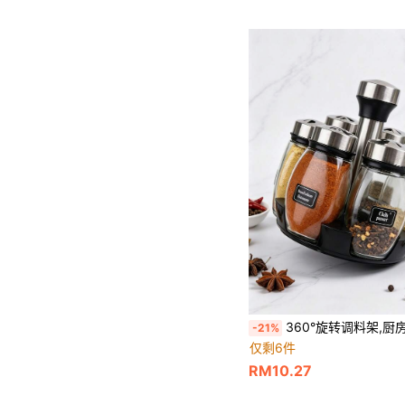
360°旋转调料架,厨房盐和胡椒罐,茶咖啡糖罐,6罐调料收纳架塔式套装,带6个玻璃调料补充容器罐,
-21%
仅剩6件
RM10.27