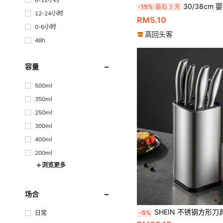
30/38cm 婴儿粉塑料手工编织餐垫，12cm杯垫，圆形编织餐垫，隔热餐垫，装饰性餐垫，多种颜
-15%
最后 3 天
12-24小时
RM5.10
0-6小时
高回头客
48h
容量
500ml
350ml
250ml
300ml
400ml
200ml
浏览更多
场合
SHEIN 不锈钢方形刀具收纳架，厨
-5%
日常