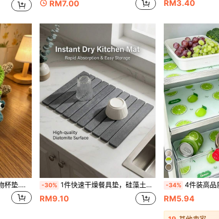
RM3.40
RM7.00
一件创意纯手工编织成品动物杯垫.搞怪的有趣的两种形状.非常适合手工艺爱好者适合家居装饰与赠送他人的小礼品
1件快速干燥餐具垫，硅藻土沥水垫，吸水厨房台面收纳垫，可卷曲餐具干燥架，防滑水槽侧边垫。
4件装高品质加厚冰箱垫，可水洗重复使用，EVA
-30%
-34%
RM9.10
RM5.94
19
其他卖家