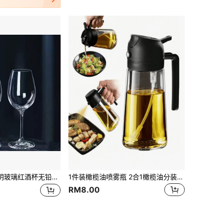
红酒杯无铅加厚酒杯酒具家用情侣杯晶莹创意酒店杯2只装
1件装橄榄油喷雾瓶 2合1橄榄油分装喷雾器 适用于空气炸锅、沙拉和烧烤 黑色油喷雾瓶 适合户外烧烤和厨房使用 适用于油、水、烤架 分量喷雾瓶
RM8.00