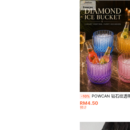
POWCAN 钻石纹透明冰桶，不锈钢手柄，大容量透明饮料冷却桶，适用于苏打水、果汁、无酒精鸡尾酒、冷饮，派对、酒吧、咖啡馆布置、家
-10%
RM4.50
预计