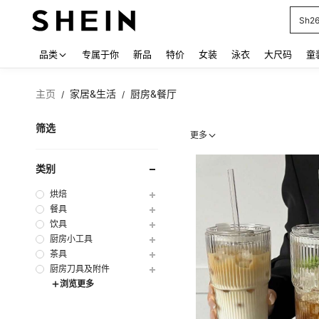
Sh2
Use up
品类
专属于你
新品
特价
女装
泳衣
大尺码
童
主页
家居&生活
厨房&餐厅
/
/
筛选
更多
类别
烘焙
餐具
饮具
厨房小工具
茶具
厨房刀具及附件
浏览更多