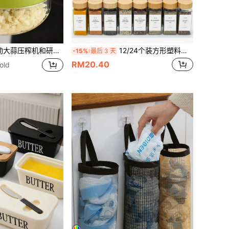
户外、旅行和食品车使用,便携式手持设计,塑料和大蒜瓣研磨机,厨房用品,烹饪用品,旅行和户外必需品,易于携带,家居装饰,开学季,女士礼物,男士礼物
12/24个装方形塑料香料罐带标签，5.4盎司密封容器，带标签纸和笔，厨房整理套装，带塑料木纹瓶盖，香料标签，防锈，家用厨房用品，建议手洗
-15%
最后 3 天
RM20.40
old