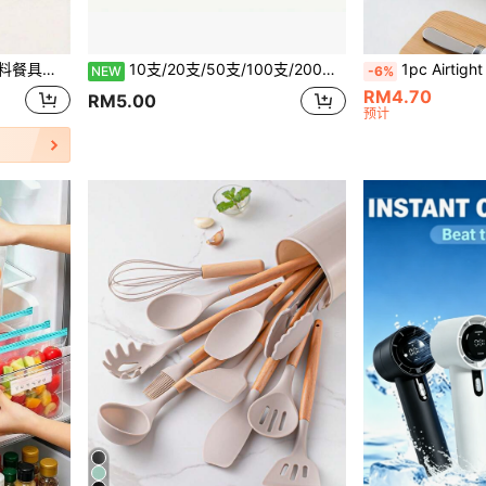
热锅盖架、铲子收纳架、可折叠锅盖架及勺子架
10支/20支/50支/100支/200支黑色纸吸管，可用作咖啡吸管或饮品搅拌器、7.5英寸吸管 适用于餐厅、家庭厨房、咖啡馆、派对及冰沙饮品 饮料 奶茶、冰咖啡、冰沙、奶昔和任何冷饮、豆浆、果汁、供应品、吸管、适用于婚礼活动派对、节日、万圣节派对、野餐用品、厨房用品、露营配件、
1pc Airtight Butter Storage Dish with Lid & Butter Knife, Multi-purpose Food Container for Butte
NEW
-6%
RM4.70
RM5.00
预计