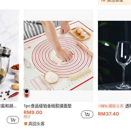
适用于橱柜台面厨房烹饪(不含调料)
1pc食品级铂金硅胶揉面垫
透明玻璃
-15%
最后 3 天
RM9.00
RM37.40
预计
高回头客