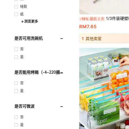
硅胶
纸
1/3件装硬塑料餐具架带沥水垫，适用于家用厨房餐具如勺子、夹子、厨房配件架，多功能耐
-15%
最后 3 天
浏览更多
RM7.65
是否可用洗碗机
1
其他卖家
否
是
是否能用烤箱（-4~220摄氏
度）
否
是
是否可微波
否
是