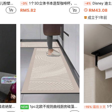
色可选，桌垫，防皱餐垫，适用于生日、圣诞节、万圣节
1个3D立体书本造型咖啡杯，叠层书本玻璃杯，适用于咖啡、茶、牛奶和热饮，艺术文学设计，适合读者、作家和爱书人士，独特创意桌面杯，适用于办公室、家庭、书房和图书馆，透明耐热玻璃咖啡杯，带把手，是送给书虫、学生和教师的完美礼物。
Disney 迪士尼史迪仔手提款保冷保温杯学生专用
-3%
-4%
RM5.82
RM43.08
成立于1年前
房用具架，刀架
1pc北欧不规则曲线厨房硅藻泥地毯，橡胶柔韧耐用，3.5mm可裁剪，兼具吸水防滑与装饰效果，适配白色橱柜治愈系厨房家装。
1个壁挂式自粘纸巾架，
NEW
-15%
最后 3 天