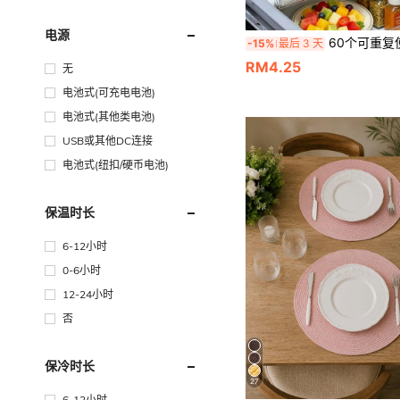
电源
60个可重复使用密封食品储藏袋（10个大号+30个中号+20个小号），加厚冷冻袋，微波炉适用，用
-15%
最后 3 天
RM4.25
无
电池式(可充电电池)
电池式(其他类电池)
USB或其他DC连接
电池式(纽扣/硬币电池)
保温时长
6-12小时
0-6小时
12-24小时
否
保冷时长
27
6-12小时