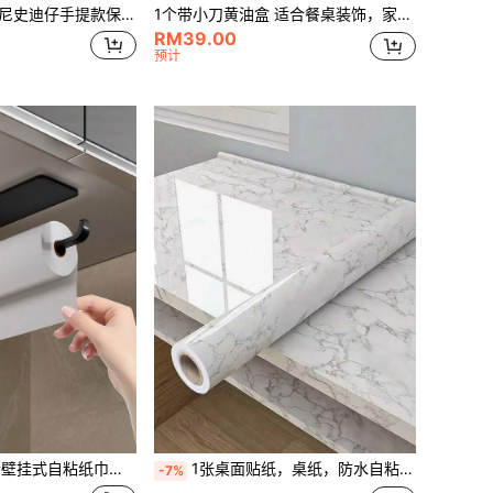
不锈钢大容量冰霸杯便携防摔直饮带吸管保温水杯巨无霸车载水杯 900ml
1个带小刀黄油盒 适合餐桌装饰，家庭和厨房用餐盘 适合餐桌装饰，家庭和厨房用餐盘
RM39.00
预计
可安装在橱柜下方，带保鲜膜分发器收纳架，省空间坚固时尚收纳器，适用于家庭厨房、浴室和房车厨房装饰的多场景配件
1张桌面贴纸，桌纸，防水自粘壁纸，大理石纹桌面贴纸，适用于书桌、餐桌、咖啡桌翻新
-7%