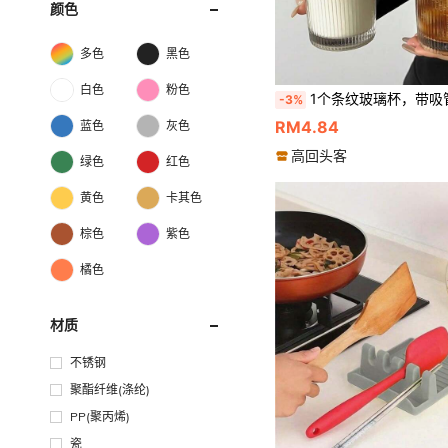
颜色
多色
黑色
白色
粉色
1个条纹玻璃杯，带吸管和盖子 - 20.29盎司/600毫升，外观精美的玻璃饮水杯，适用于咖啡
-3%
RM4.84
蓝色
灰色
高回头客
绿色
红色
黄色
卡其色
棕色
紫色
橘色
材质
不锈钢
聚酯纤维(涤纶)
PP(聚丙烯)
瓷