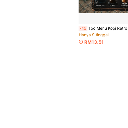
1pc Menu Kopi Retro Tanda Timah Logam, Hiasan Seni Dinding Logam Sesuai Untuk Taman, Bilik Tidur, Garaj,
-4%
Hanya 9 tinggal
RM13.51