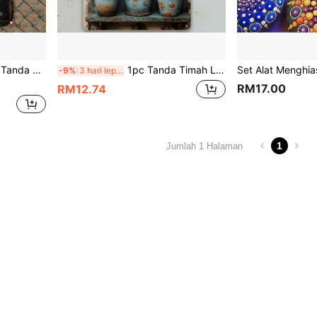
 Teras, Hiasan Krismas yang Sempurna
1pc Tanda Timah Logam Retro Menawan Dengan Sukulen & Kaktus Pasu - Sesuai Untuk Hiasan Rumah, Bar, Kafe, Taman dan Ladang, 7.8 X 11.8 Inci
-9%
3 hari lepas
RM17.00
RM12.74
1
Jumlah 1 Halaman