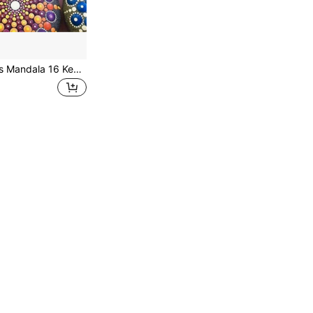
Set Alat Menghias Mandala 16 Keping Untuk Lukisan Batu, Seni Mandala dan Kraf Tembikar Seramik, Termasuk Alat Menghias, Batang Akrilik, Stensil - Plastik Tahan Lama, Operasi Manual