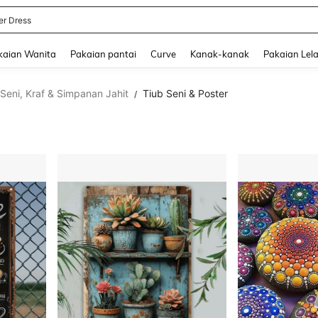
 Skirt
and down arrow keys to navigate search Baru-baru Ini Dicari and Carian Penemua
kaian Wanita
Pakaian pantai
Curve
Kanak-kanak
Pakaian Lela
Seni, Kraf & Simpanan Jahit
Tiub Seni & Poster
/