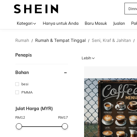
Satin
Use up 
Kategori
Hanya untuk Anda
Baru Masuk
Jualan
Pa
Rumah
Rumah & Tempat Tinggal
Seni, Kraf & Jahitan
/
/
/
Penapis
Lebih
Bahan
besi
PMMA
Julat Harga (MYR)
RM
12
RM
17