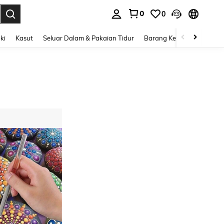
0
0
n. Press Enter to select.
ki
Kasut
Seluar Dalam & Pakaian Tidur
Barang Kemas & Aksesori