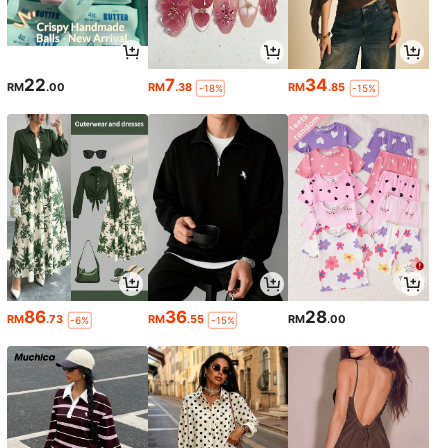
22
7
34
RM
.00
RM
.38
RM
.85
-18%
-15%
86
36
28
RM
.73
RM
.55
RM
.00
-6%
-15%