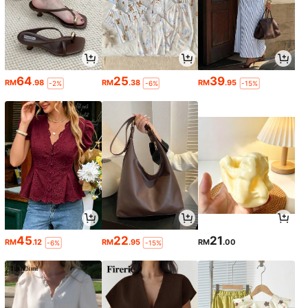
64
25
39
RM
.98
RM
.38
RM
.95
-2%
-6%
-15%
45
22
21
RM
.12
RM
.95
RM
.00
-6%
-15%