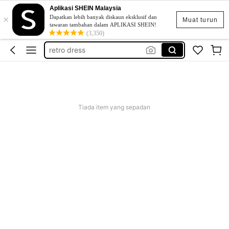
Aplikasi SHEIN Malaysia
×
beg galas belakang
Dapatkan lebih banyak diskaun eksklusif dan
Muat turun
tawaran tambahan dalam APLIKASI SHEIN!
glider
(3,350)
retro dress
popsway plus saiz
baggy outfit for women
beg galas belakang
Tiada item yang sepadan
glider