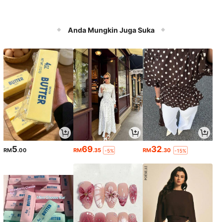
Anda Mungkin Juga Suka
5
69
32
RM
.00
RM
.35
RM
.30
-5%
-15%