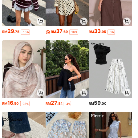
29
37
33
RM
.75
RM
.69
RM
.95
-15%
-16%
-3%
16
27
59
RM
.50
RM
.84
RM
.00
-25%
-4%