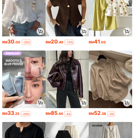
30
20
41
RM
.00
RM
.40
RM
.00
-25%
-15%
33
85
52
RM
.25
RM
.44
RM
.38
-29%
-4%
-3%