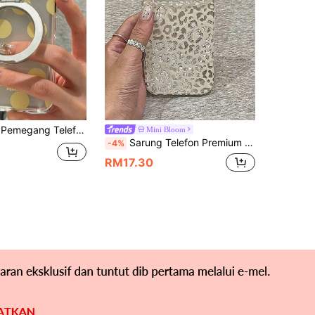
k 17 Pro Max, 17 Pro, 16 Pro, 16 Pro Max, 15 Pro Max, 15 Pro, 14 Pro Max, 14 Pro, 13 Pro Max, 13, 12 Pro Max, 14, 15, 16 Plus, 11 Dan Model Lain, Sarung Pelindung Lembut Lutsinar
Mini Bloom
Sarung Telefon Premium Fesyen Berlipat Corak Harimau Bintang Perak Serasi dengan iPhone 17 Pro Max, 17 Pro, 16 Pro, 16 Pro Max, 15 Pro, 15 Pro Max, Penutup Pelindung Anti-Jatuh Matte, Bergaya untuk Wanita
-4%
RM17.30