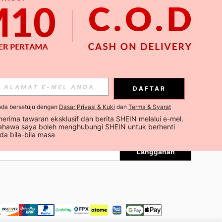
APP
N
DAFTAR
Langganan
nda bersetuju dengan
Dasar Privasi & Kuki
dan
Terma & Syarat
erima tawaran eksklusif dan berita SHEIN melalui e-mel. 
Langganan
hawa saya boleh menghubungi SHEIN untuk berhenti 
a bila-bila masa
Langganan