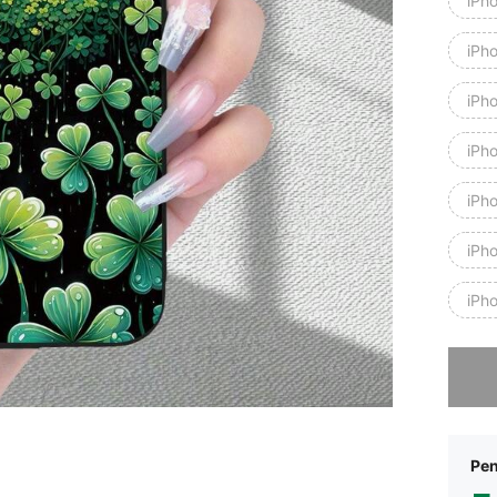
iPh
iPh
iPh
iPh
iPh
iPh
iPh
Maaf, it
Pen