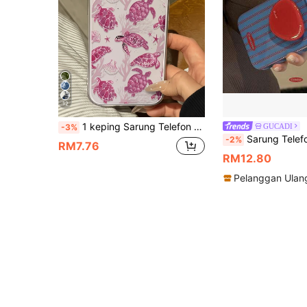
12
1 keping Sarung Telefon TPU Kalis Hentakan Liputan Penuh Minimalis Telus Warna Merah Jambu Karang Motif Penyu, Serasi dengan iPhone 17, 16, 15, 14, 13, 12, 11 Pro Max, Air
GUCADI
-3%
Sarung Telefon Pendirian Elemen Berjalur Biru Sarung Telefon Pendirian Elemen Berjalur Biru Sarung Telefon Pendirian Elemen Berjalur Biru GUCADI 1pc Filem Sarung Lembut Berjalur Biru & Merah Merah Pendirian Bulatan Tiga Jalu
-2%
RM7.76
RM12.80
Pelanggan Ulan