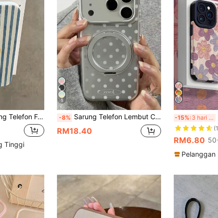
5
takan Corak Hirisan Lemon Berjalur Putih & Biru Liputan Penuh Sarung Telefon Fesyen Premium Serasi Dengan iPhone 16, 15, 14, 13, 12, 11 Pro Max Siri Versi Antarabangsa Bukan Versi Domestik Hadiah Hari Jadi Parti
Sarung Telefon Lembut Comel Putih Bintik Polka dengan Pemegang Cincin Berputar 360° Saduran Elektrolitik, Serasi dengan iPhone 17 Pro Max 17 Pro 16 Pro Max 16 Pro 15 Pro Max 15 Pro 14 Pro Max 14 Pro 13 Pro Max 13 Pro 12 Pro Max 12 Pro 14 Plus 15 Plus 16 Plus 17Air, Sarung Telefon Bintik Hitam Minimalis, Penutup Pelindung
Sa
-8%
-15%
3 hari lepas
(
RM18.40
RM6.80
50
g Tinggi
Pelanggan 