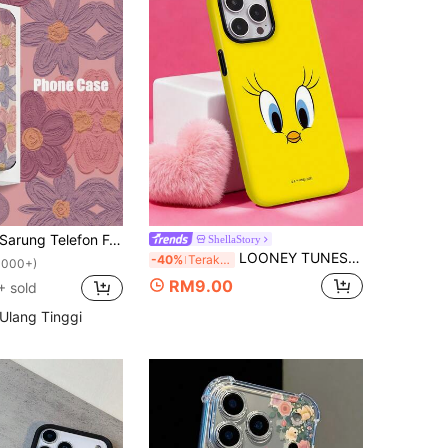
rung Telefon Fesyen Bunga Bunga 1pc Sarung Telefon Corak Lukisan Bunga Lembut Sesuai Dengan Apple Dan Model Kalis Air Kalis Hentakan Anti-Jatuh Tahan Calar Musim Bunga
ShellaStory
LOONEY TUNES X SHEIN Sarung Telefon Berbentuk Burung Tiddly Kuning Comel, Permukaan Berkilat dengan Reka Bentuk Dipertingkat, Serasi dengan iPhone 11, 12, 13, 14, 15, 16, 17 Pro Max, A16, A17, A15, A14, A55, A56, A35, A36, S22, 23, S24, S25
-40%
Terakhir 8 jam
1000+)
RM9.00
+ sold
Ulang Tinggi