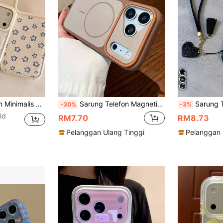
ro/14Promax, 13/13Pro/13Promax, 12/12Pro/12Promax, 11/11Pro Max, Bergaya Berlapik Liputan Penuh Perlindungan Anti-Jatuh Sarung Pelindung Hadiah Hari Jadi Musim Bunga
Sarung Telefon Magnetik Premium Dwi Warna Matte Mesra Kulit Mewah, Serasi dengan iPhone 17 Pro Max 17 Pro 17 16 Pro Max 16 Pro 16 15 Pro Max 15 Pro 15 14 Pro Max 14 Pro 14 13 Pro Max 13 Pro 13 12 Pro Max 11, Menyokong Pengecasan Tanpa Wayar, Penutup Belakang Cengkerang Keras Tahan Hentakan, Hadiah Pasangan
Sarung Telefon Fesyen Tekstur Kulit Lembut Corak Bunga Putih Minimalis Hitam 1pc Baharu Mudah Kalis Air Anti-Jatuh Anti-Gelincir Saru
-30%
-3%
ld
RM7.70
RM8.73
Pelanggan Ulang Tinggi
Pelanggan 