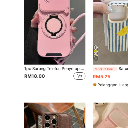
17
1pc Sarung Telefon Penyerap Hentakan dengan Pemegang Cincin Berputar dan Penutup Kamera Gelongsor, Serasi dengan Siri 17/16/15/14/13/Pro Max, Cengkerang Pelindung Lembut Tahan Lasak
Sarung Telefon Fesyen Elemen Berjalur Biru Putih Mewah TPU Kalis Hentakan 1pc TPU Kalis Hen
-25%
3 hari lepas
RM18.00
RM5.25
Pelanggan Ulan