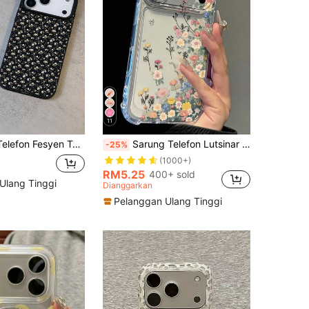
11
ng Telefon Tekstur Kulit Lembut Berkualiti Tinggi + Tali Lanyard Kulit Tiruan Berbentuk Hati Bergaya Sesuai Dengan Telefon Apple Hadiah Hebat Untuk Rakan-rakan Keluarga Pasangan Hari Lahir Percutian Ulang Tahun Versi Antarabangsa Bukan Versi Domestik
Sarung Telefon Lutsinar Anti-Jatuh dengan Sudut Diperkukuh Elemen Bunga Daisy, Sarung Lembut Gaya Minimalis Musim Bunga, Serasi dengan 15/15 Pro/15 Plus/15 Pro Max/16/16 Pro/16 Pro Max/17/17 Pro/17 Pro Max, Hadiah Ulang Tahun, Hadiah untuk Wanita
-25%
(1000+)
RM5.25
400+ sold
Ulang Tinggi
Dianggarkan
Pelanggan Ulang Tinggi