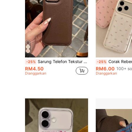
Sarung Telefon Tekstur Kulit Warna Polos Minimalis Berkualiti Tinggi, Sesuai untuk 17/17Pro/17Promax/16promax/16/16pro/16plus/15/15promax/15pro/11/12/13/14promax/11pro/11promax/12pro/12promax/13pro/13promax/14pro/14promax, Reka Bentuk Premium Kreatif
Corak Reben Minimalis Tekstil Berlapik Fesyen 1pc Sarung Telefon Bunga Serasi Dengan iPhone 17/17Air/17Pro/17Promax, 16/16Plus/16Pro/16Promax, 15/15Plus/15Pro/15Promax, 14/14Plus/14P
-25%
-25%
RM4.50
RM6.00
100+ so
Dianggarkan
Dianggarkan