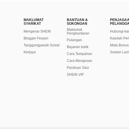
MAKLUMAT
BANTUAN &
PENJAGA
SYARIKAT
SOKONGAN
PELANGG
Maklumat
Mengenai SHEIN
Hubungi ka
Penghantaran
Blogger Fesyen
Kaedah Pe
Pulangan
Tanggungjawab Sosial
Mata Bonus
Bayaran balik
Kerjaya
Soalan Laz
Cara Tempahan
Cara Mengesan
Panduan Saiz
SHEIN VIP