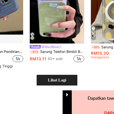
7
Sarung Pemegang Telefon Berputar 360° Polka Dot Perak Gaya Minimalis, Sesuai Untu
Mini Bloom
-10%
r Merah & Biru 16 Sarung Telefon Apple 17 15 Pro Max Pendirian Gaya Filem Retro 14 Liputan Penuh 13 Musim Bunga 3 Hadiah Ulang Tahun Hari Jadi Sambutan Parti Perniagaan Profesional Sarung Pejabat
Sarung Telefon Bimbit Bunga Korea Gaya Ins Hijau Asas Merah Jambu Floral 17, Sarung Pelindung Akrilik Bersadur Elektro 16 Pro Max 15 Rekaan Baharu, Sesuai Dengan 17 Pro, Sangat Bergaya
-31%
RM15.30
Dianggarkan
RM13.11
60+ sold
g Tinggi
Lihat Lagi