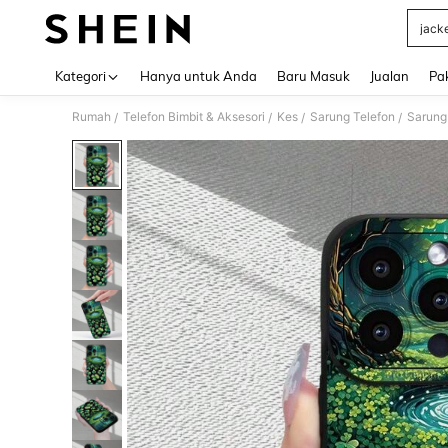
jack
Use up 
Kategori
Hanya untuk Anda
Baru Masuk
Jualan
Pa
Rumah
Telefon Bimbit & Aksesori
Kes
Sarung Telefon
Sarung
/
/
/
/