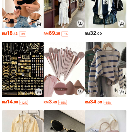
18
69
32
RM
.43
RM
.35
RM
.00
-3%
-5%
14
3
34
RM
.96
RM
.40
RM
.00
-12%
-15%
-15%