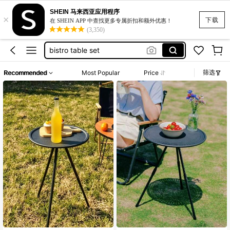
SHEIN 马来西亚应用程序
×
复古连衣裙
下载
在 SHEIN APP 中查找更多专属折扣和额外优惠！
(3,350)
table bistro
bistro table set
bistrô
筛选
Recommended
Most Popular
Price
テラス用テーブル
复古连衣裙
table bistro