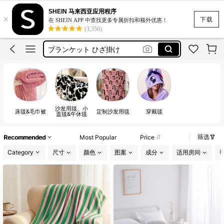
selimut
SHEIN 马来西亚应用程序
×
ผ้าห่มหน้าหนาว
下载
在 SHEIN APP 中查找更多专属折扣和额外优惠！
(3,350)
ブランケット ひざ掛け
throw blanket
cobija
selimut
ผ้าห่มหน้าหนาว
沙发用毯、小
床毯&毛巾被
定制沙发用毯
穿戴毯
盖毯&午休毯
筛选
Recommended
Most Popular
Price
Category
尺寸
颜色
图案
成分
适用房间