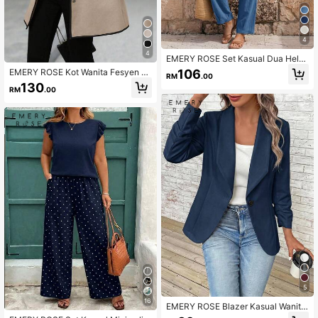
4
4
EMERY ROSE Set Kasual Dua Helai
Wanita Warna Polos Lengan Panjan
106
EMERY ROSE Kot Wanita Fesyen M
RM
.00
g Kemeja Butang Tunggal dan Selu
usim Luruh/Sejuk dengan Trim Kont
130
ar
RM
.00
ras
5
16
EMERY ROSE Blazer Kasual Wanita
Warna Polos Kolar Selendang Berlip