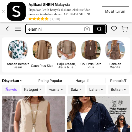
livesso
Aplikasi SHEIN Malaysia
×
Dapatkan lebih banyak diskaun eksklusif dan
dazy
Muat turun
tawaran tambahan dalam APLIKASI SHEIN!
(3,350)
elamini
glamrae
emery rose
livesso
dazy
Atasan Bersaiz
Baju Atasan,
Co-Ords Saiz
Pakaian
Gaun Plus Size
K
Besar
Blaus & Tee
Plus
Wanita
Wanita
Disyorkan
Paling Popular
Harga
Penapis
Kategori
warna
Saiz
bahan
Butiran