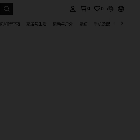
0
0
lect.
包和行李箱
家居与生活
运动与户外
家纺
手机及配件
电子产品