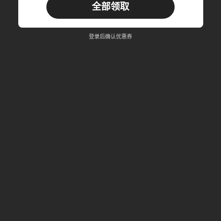
全部领取
22
商品优惠券
%OFF
订单 RM310.49+
限时
登录后确认优惠券