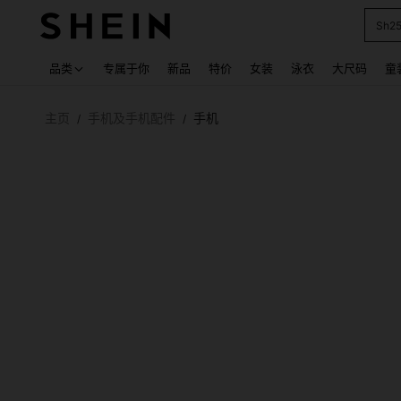
Sh2
Use up
品类
专属于你
新品
特价
女装
泳衣
大尺码
童
主页
手机及手机配件
手机
/
/