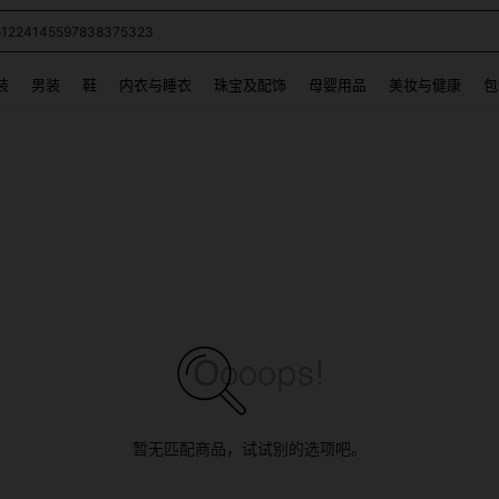
60114160269171760441
 and down arrow keys to navigate search 最近搜索 and 搜索发现. Press Enter to se
装
男装
鞋
内衣与睡衣
珠宝及配饰
母婴用品
美妆与健康
包
暂无匹配商品，试试别的选项吧。