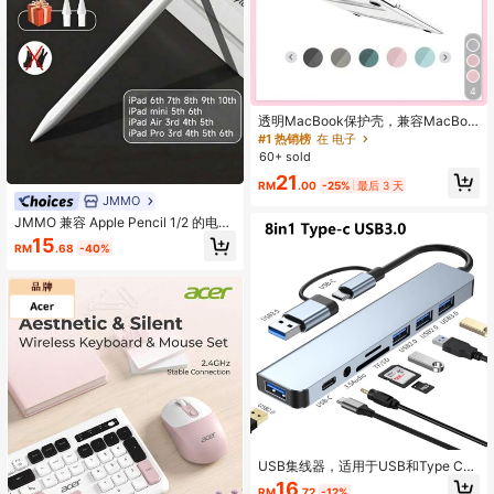
4
透明MacBook保护壳，兼容MacBoo
k Air Pro，13/14/15英寸电脑保护
#1 热销榜
在 电子
壳，塑料硬壳笔记本电脑保护套，A2
60+ sold
485 A2442 A1466 A1369 M2，2个/
21
套
RM
.00
-25%
最后 3 天
JMMO
JMMO 兼容 Apple Pencil 1/2 的电容
式触控笔，防误触设计，多种颜色可
15
RM
.68
-40%
选，磁吸式设计，适用于苹果平板电
脑，兼容苹果官方触控笔，内置 90m
Ah 大容量电池
USB集线器，适用于USB和Type C接
口，8口USB C扩展坞，带USB 3.0、
16
RM
.72
-12%