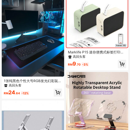
Marklife P15 迷你便携式标签打印
机，自粘热敏打印机，贴纸打印机，
高回头客
口袋型蓝牙无墨标签打印机，姓名标
9
签打印机
RM
.70
-3%
1张纯黑色个性大号RGB发光幻彩鼠标
垫80cmx30cmx0.3cm加大办公桌
高回头客
垫/rgb30cmX25cm电脑桌电竞带灯
24
游戏鼠标垫键盘垫学生桌面写字书桌
RM
.64
-12%
垫锁边耐用滑鼠垫电脑LED桌垫