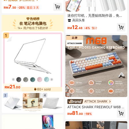
化妆垫，黑色白色紫色粉色灰色绿色
7
蓝色防滑PU皮革印迹，笔记本电脑
RM
.50
-25%
最后 3 天
垫，办公室和家庭的防水写作垫
迷你打印机，无墨贴纸制作器，免费
热销榜
裁剪小型口袋打印机，便携式热敏打
高回头客
在 笔记本电脑包
印机，适用于照片日记笔记备忘录，
12
可通过Timy Print应用程序连接手
RM
.48
-4%
预计
1k+ 用户给出了5星好评
机，搭配热敏打印纸，可用于万圣节
1
DIY装饰、圣诞节礼物和返校季活动。
21
RM
.00
60+ sold
2
3
4
ATTACK SHARK
ATTACK SHARK FREEWOLF M68 6
5%无线游戏键盘,蓝牙/2.4GHz/有线
81
RM
.00
-19%
三模静音膜键盘,PBT键帽,2000mAH
可充电,67键彩虹LED背光PC游戏键
盘