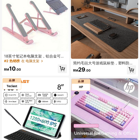
18英寸笔记本电脑支架，铝合金可折
叠散热增高架便携式桌面平板电脑和
#2 热销榜
在 电脑支架
简约毛毡大号游戏鼠标垫，塑料防
手机支架
滑，适用于办公室、家庭桌面，尺寸
10
29
RM
.00
RM
.00
为 80x40cmx3mm（31.5x15.75英
寸x3mm），适用于电脑游戏、电子
竞技、家庭办公。