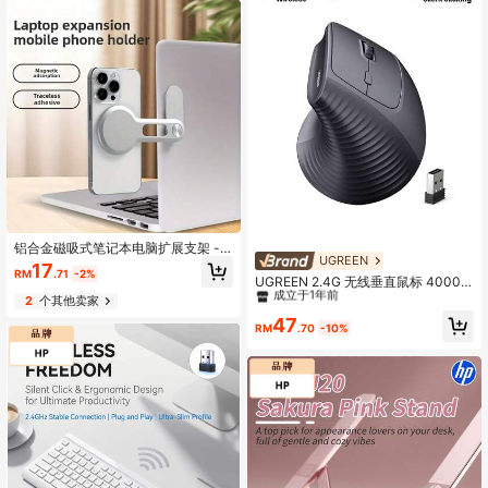
铝合金磁吸式笔记本电脑扩展支架 -
UGREEN
#9 热销榜
在 无线鼠标
提升您的工作空间
17
RM
.71
-2%
成立于1年前
UGREEN 2.4G 无线垂直鼠标 4000D
PI 人体工学设计，适用于笔记本电脑
#9 热销榜
#9 热销榜
在 无线鼠标
在 无线鼠标
2
个其他卖家
和 PC，Windows 操作系统
成立于1年前
成立于1年前
47
RM
.70
-10%
#9 热销榜
在 无线鼠标
成立于1年前