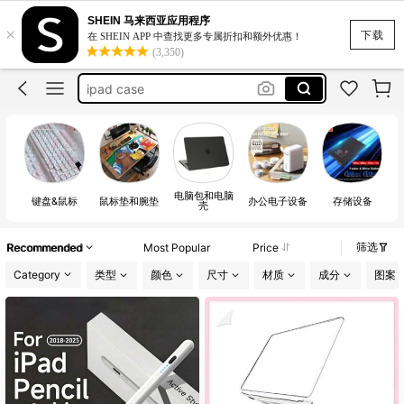
SHEIN 马来西亚应用程序
×
复古连衣裙
下载
在 SHEIN APP 中查找更多专属折扣和额外优惠！
(3,350)
ipad case
macbook case
laptop
mouse
复古连衣裙
电脑包和电脑
ipad case
键盘&鼠标
鼠标垫和腕垫
办公电子设备
存储设备
壳
筛选
Recommended
Most Popular
Price
Category
类型
颜色
尺寸
材质
成分
图案