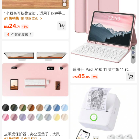
1个粉色可折叠支架，适用于各种手机
和iPad（推荐用于12英寸以下平板电
#1 热销榜
在 电脑支架
脑）圣诞礼物/新年礼物 2026
24
RM
.71
-1%
4
个其他卖家
5
适用于 iPad (A16) 11 英寸第 11 代（2
025 年款）的键盘保护套，也适用于 i
45
RM
.85
-2%
Pad 10.2 英寸第 9/8/7 代、Air 4/5/6
代、10.9/11 英寸、Pro 11。支持自动
睡眠/唤醒功能，配备可拆卸无线蓝牙
键盘，内置 150mAh 电池，轻薄支架
设计，带笔槽 - 粉色
皮革桌保护器，办公室垫子，大鼠标
垫，写字板，办公桌垫，美甲桌垫，
#1 热销榜
多色鼠标垫