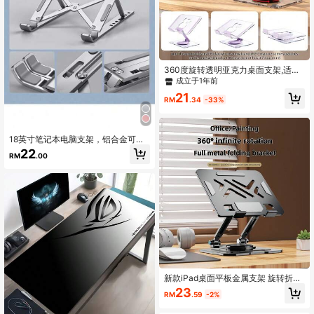
360度旋转透明亚克力桌面支架,适用
于iPad、书籍、手机等
成立于1年前
21
RM
.34
-33%
18英寸笔记本电脑支架，铝合金可折
叠散热增高架便携式桌面平板电脑和
22
RM
.00
手机支架
新款iPad桌面平板金属支架 旋转折叠
桌面直播支架 学习追剧懒人散热平板
23
RM
.59
-2%
电脑支架