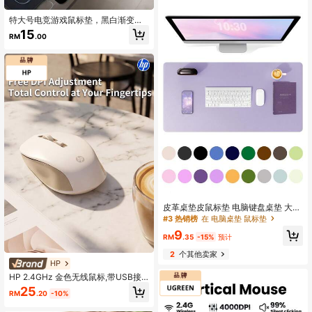
特大号电竞游戏鼠标垫，黑白渐变眼
睛Logo桌面垫，防滑可水洗橡胶底，
15
RM
.00
时尚桌面装饰配件，适合玩家办公室
书房
皮革桌垫皮鼠标垫 电脑键盘桌垫 大鼠
标垫 美甲垫 化妆垫 笔记本电脑游戏
#3 热销榜
在 电脑桌垫 鼠标垫
桌垫 写字学习防脏 整洁桌面 防滑护
9
眼皮革桌垫、防水 PU 桌面保护垫、
RM
.35
-15%
预计
书写垫，梳妆台垫子适用于办公室和
2
个其他卖家
家庭 耐磨易清洁
HP
HP 2.4GHz 金色无线鼠标,带USB接
收器
25
RM
.20
-10%