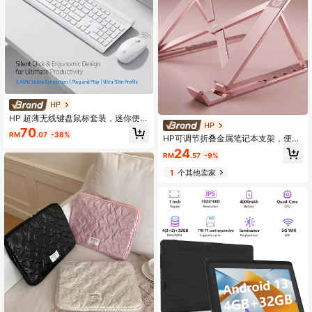
HP
HP 超薄无线键盘鼠标套装，迷你便
HP
携，省电自动休眠，静音超薄键盘，
70
RM
.07
-38%
笔记本台式机通用办公家用
HP可调节折叠金属笔记本支架，便携
式人体工学支架，具有散热和防滑设
24
RM
.57
-9%
计，通用笔记本支架
1
个其他卖家