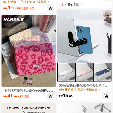
手，适用于办公桌，符合人体工学，
#7 热销榜
在 手机支架 办公桌配件
2
个其他卖家
可爱风，办公用品，慢回弹，PU材质
9
鼠标垫，图案可选猫、猪、狗、兔
RM
.75
-25%
最后 3 天
子、青蛙、熊、熊猫、鸭子。返校季
游戏鼠标垫，办公桌配件，鼠标垫。
黑色/玫瑰金/银色/蓝色铝合金笔记本
侧屏便携金属拓展手机支架1pc
#10 热销榜
在 笔记本电脑支架
1件韩版可爱马卡龙爱心羊羔绒iPad平
板电脑包，11/13/15英寸笔记本电脑
15
41
RM
.00
RM
.80
-5%
预计
收纳包，防震防摔笔记本电脑包，女
士MacBook保护套