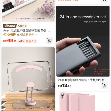
USB 2.0、Micro SD/TF读卡器、麦
克风/音频及其他接口，适用于笔记本
电脑、相机、台式电脑Pro、平板设备
Acer
Acer 无线蓝牙键盘鼠标套装 静音 办
公打字 无线双模 低音按键 舒适手感
#2 热销榜
在 键盘和鼠标
女生台式电脑通用键鼠套装
69
RM
.18
-42%
最后 3 天
24合1精密螺丝刀套装：手机和平板
电脑维修的终极工具！
13
RM
.00