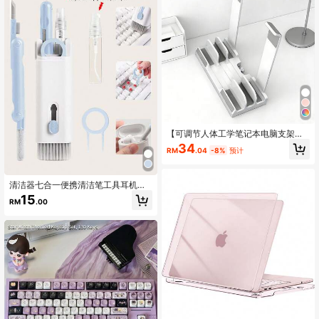
【可调节人体工学笔记本电脑支架】1
个可调节人体工学笔记本电脑支架 - A
34
RM
.04
-8%
预计
BS材质，高度可调节桌面笔记本电脑
支架，提供最佳观看角度 - 节省空间
的垂直收纳架，适用于MacBook、iP
ad、平板电脑，黑色
清洁器七合一便携清洁笔工具耳机清
洁刷
15
RM
.00