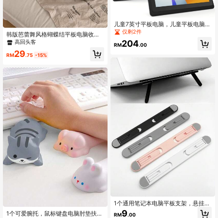
儿童7英寸平板电脑，儿童平板电脑带
Wi-Fi，4GB RAM，32GB ROM，双
仅剩2件
韩版芭蕾舞风格蝴蝶结平板电脑收纳
摄像头，家长控制，预装教育应用，
包 10/11英寸 13/14英寸 15/15.6英寸
204
高回头客
适用于儿童教育、游戏、平板电脑，
RM
.00
笔记本电脑防震内袋
儿童照顾节日礼物
29
RM
.75
-15%
1个通用笔记本电脑平板支架，悬挂式
塑料折叠便携支架，轻松增高并散热
9
1个可爱腕托，鼠标键盘电脑肘垫扶
RM
.00