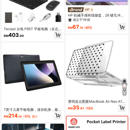
HP
HP 机械手感有线键盘，26 键无冲电
竞级触发，高回弹键帽响应迅捷，兼
成立于1年前
顾电竞与商用办公，USB 即插即用，
67
台式机笔记本通用
RM
.15
-61%
Teclast 台电 P85T 平板电脑（全志 A
523 八核 1.8GHz 处理器/4GB 内存/6
403
RM
.00
4GB 存储/8 英寸 800*1280 IPS 屏
幕/WIFI6/蓝牙 5.0/5000mAh 电池/T
ype-C 接口/30 万像素 + 200 万像素
双摄像头/Android 14 系统）包含键盘
和配件套装
9
透明波点图案MacBook Air Neo A18
PRO保护壳 耐用塑料硬质保护外壳
35
RM
.67
-13%
7英寸儿童平板电脑，迷你机身，最新
安卓系统，4GB RAM&64GB ROM，
214
RM
.14
-17%
预计
4000mAh电池续航，前后双摄像
头，护眼屏幕，家长控制，预装多种
学习娱乐应用，亲子互动游戏提升专
注力，精美黑色机身