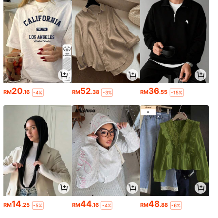
20
52
36
RM
.16
RM
.38
RM
.55
-4%
-3%
-15%
14
44
48
RM
.25
RM
.16
RM
.88
-5%
-4%
-6%