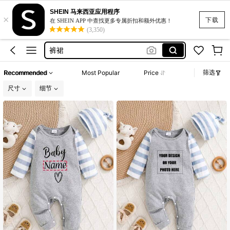
SHEIN 马来西亚应用程序
×
黑色短裤女生
下载
在 SHEIN APP 中查找更多专属折扣和额外优惠！
(3,350)
复古连衣裙
裤裙
大码运动套装
筛选
Recommended
Most Popular
Price
长袖睡衣
尺寸
细节
黑色短裤女生
复古连衣裙