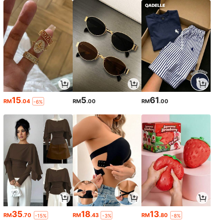
15
5
61
RM
.04
RM
.00
RM
.00
-6%
35
18
13
RM
.70
RM
.43
RM
.80
-15%
-3%
-8%