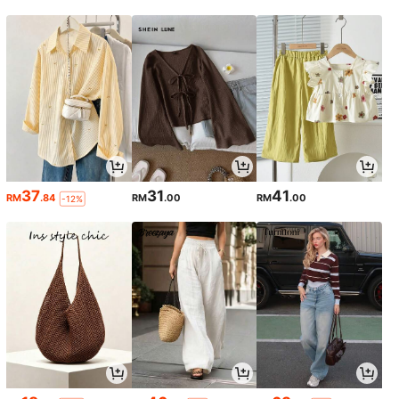
37
31
41
RM
.84
RM
.00
RM
.00
-12%