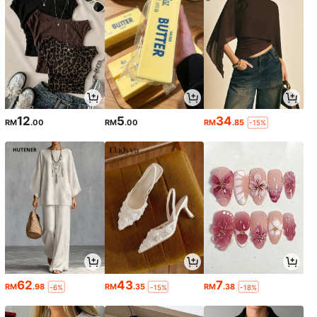
12
5
34
RM
.00
RM
.00
RM
.85
-15%
62
43
7
RM
.98
RM
.35
RM
.38
-6%
-15%
-18%