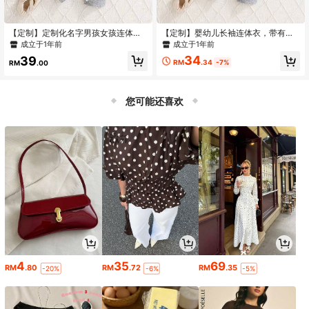
【定制】定制化名字男孩女孩连体
【定制】婴幼儿长袖连体衣，带有帽
衣，个性化姓名，圆领长袖幼儿男童
子，支持定制个性化图案，秋冬新款
成立于1年前
成立于1年前
和女童休闲连身衣套装，带有帽子
爬行服，纽扣设计，便于穿搭，针织
34
39
面料，易护理，适合新手父母，送宝
RM
.34
-7%
RM
.00
宝的完美礼物
您可能还喜欢
4
35
69
RM
.80
RM
.72
RM
.35
-20%
-6%
-5%