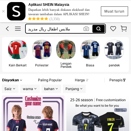
ملابس كرة قدم أولاد
Aplikasi SHEIN Malaysia
×
Dapatkan lebih banyak diskaun eksklusif dan
اواعي الرياضيه كريستيانو
Muat turun
tawaran tambahan dalam APLIKASI SHEIN!
(3,350)
ملابس اطفال ريال مدريد
قميص كرستيانو عمر8
لبس رياضي كره قدم ولادي
ملابس كرة قدم أولاد
اواعي الرياضيه كريستيانو
Lengan
Se
Kain Berkait
Poliester
Biasa
pendek
Pendek
Disyorkan
Paling Popular
Harga
Penapis
Saiz
warna
bahan
Panjang