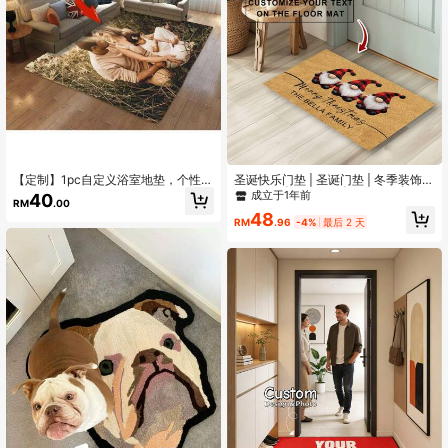
【定制】1pc自定义浴室地垫，个性化
圣诞快乐门垫 | 圣诞门垫 | 冬季装饰 |
图片定制，办公室家居装饰简约客厅
欢迎门垫 | 节日门垫 | 冬季装饰 | 圣诞
成立于1年前
40
RM
.00
地毯 高级感毯子 卫生间厕所门口脚垫
礼物
48
卧室满铺绒垫 走廊地垫
RM
.96
-4%
最后 2 天