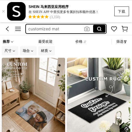
カスタマイズ玄関マット
SHEIN 马来西亚应用程序
×
下载
在 SHEIN APP 中查找更多专属折扣和额外优惠！
door mat customised
(3,350)
customized mat
customised carpet
推荐
最受欢迎
价格
筛选
tapetes personalizado
尺寸
场合
材质
カスタマイズ玄関マット
door mat customised