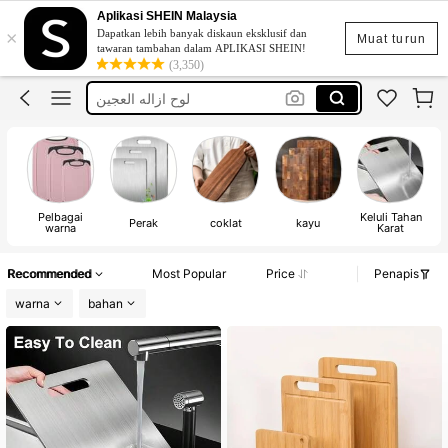
لوح عجين
Aplikasi SHEIN Malaysia
×
Dapatkan lebih banyak diskaun eksklusif dan
قطاعه قزاز
Muat turun
tawaran tambahan dalam APLIKASI SHEIN!
(3,350)
قطاعة قزاز
لوح ازاله العجين
لوح لعجين البتزا
لوح عجين
قطاعه قزاز
Pelbagai
Keluli Tahan
Perak
coklat
kayu
warna
Karat
Recommended
Most Popular
Price
Penapis
warna
bahan