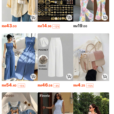
43
14
19
RM
.00
RM
.96
RM
.00
-12%
54
46
4
RM
.40
RM
.08
RM
.25
-15%
-4%
-15%