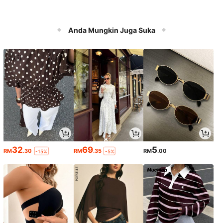
Anda Mungkin Juga Suka
32
69
5
RM
.30
RM
.35
RM
.00
-15%
-5%