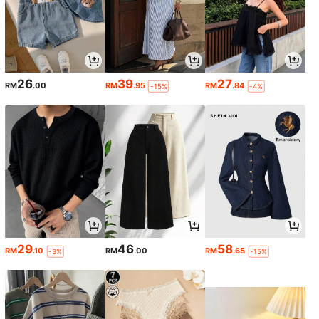
26
39
27
RM
.00
RM
.95
RM
.84
-15%
-4%
29
46
58
RM
.10
RM
.00
RM
.65
-3%
-15%