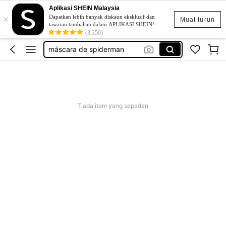
Aplikasi SHEIN Malaysia
×
spiderman mask
Dapatkan lebih banyak diskaun eksklusif dan
Muat turun
tawaran tambahan dalam APLIKASI SHEIN!
mascara do homens aranha
(3,350)
máscara de spiderman
oni mask
bat man mask
spiderman mask
Tiada item yang sepadan
mascara do homens aranha