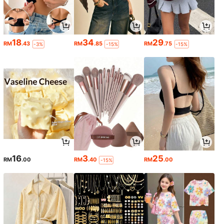
18
34
29
RM
.43
RM
.85
RM
.75
-3%
-15%
-15%
16
3
25
RM
.00
RM
.40
RM
.00
-15%