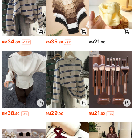
34
35
21
RM
.00
RM
.88
RM
.00
-15%
-8%
38
29
21
RM
.40
RM
.00
RM
.62
-4%
-6%