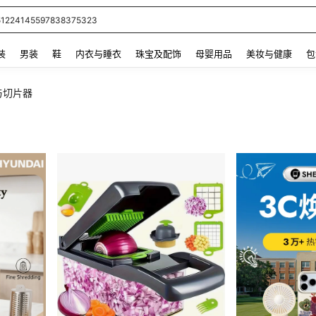
51224145597838375323
 and down arrow keys to navigate search 最近搜索 and 搜索发现. Press Enter to se
装
男装
鞋
内衣与睡衣
珠宝及配饰
母婴用品
美妆与健康
包
与切片器