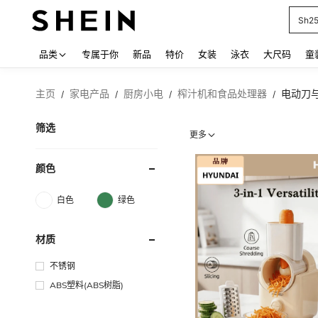
Sh2
Use up
品类
专属于你
新品
特价
女装
泳衣
大尺码
童
主页
家电产品
厨房小电
榨汁机和食品处理器
电动刀
/
/
/
/
筛选
更多
颜色
白色
绿色
材质
不锈钢
ABS塑料(ABS树脂)