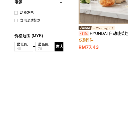
电源
动能发电
含电源适配器
WZmingrui
HYUNDAI 自动蔬菜切碎机，配有3套可互换刀片，可切片、切
-11%
价格范围 (MYR)
仅剩5件
最低价:
最高价:
RM77.43
确认