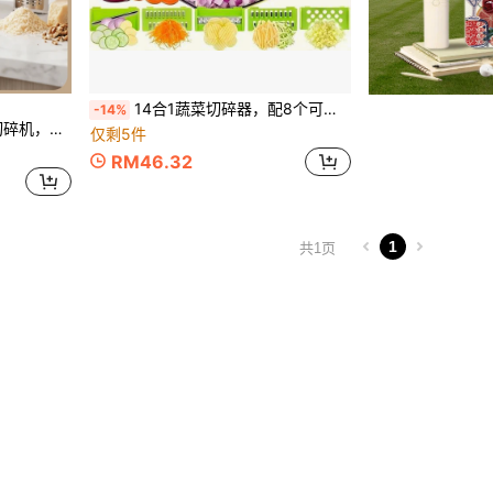
14合1蔬菜切碎器，配8个可更换刀片，内置沥水篮和护手设计，大容量储物桶，适用于家庭餐食准备，可切丁、切片、切丝洋葱、土豆、胡萝卜和水果
-14%
土豆、洋葱、卷心菜等。
仅剩5件
RM46.32
1
共1页