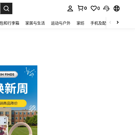
0
0
lect.
包和行李箱
家居与生活
运动与户外
家纺
手机及配件
电子产品