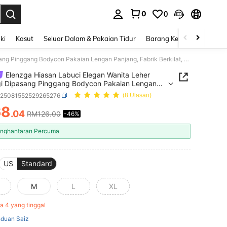
0
0
n. Press Enter to select.
ki
Kasut
Seluar Dalam & Pakaian Tidur
Barang Kemas & Aksesori
Elenzga Hiasan Labuci Elegan Wanita Leher Persegi Dipasang Pinggang Bodycon Pakaian Lengan Panjang, Fabrik Berkilat, Sesuai Untuk Pesta, Musim Gugur/Musim Sejuk
Elenzga Hiasan Labuci Elegan Wanita Leher
gi Dipasang Pinggang Bodycon Pakaian Lengan
g, Fabrik Berkilat, Sesuai Untuk Pesta, Musim
z25081552529265276
(8 Ulasan)
/Musim Sejuk
68
.04
RM126.00
-46%
ICE AND AVAILABILITY
nghantaran Percuma
US
Standard
M
L
XL
a 4 yang tinggal
duan Saiz