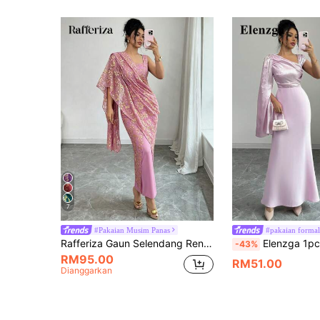
7
#Pakaian Musim Panas
#pakaian formal
Rafferiza Gaun Selendang Renda Hijau Wanita, Gaun Slip Bodycon Tanpa Belakang, Sesuai Untuk Perayaan, Parti Kasual, Jamuan, Perkahwinan, Perjalanan Harian Dan Majlis-majlis Lain
Elenzga 1pc Wanita Merah Jambu Romantik Slim-Fit Baju Panjang Bahu 
-43%
RM95.00
RM51.00
Dianggarkan