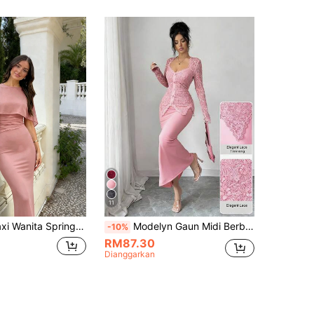
11
ifon Hitam, Atasan Asimetri Berhias Manik Depan, Kait Berkedut, Potongan Mermaid Fit, Butang Titis Air di Belakang, untuk Temujanji dan Parti
Modelyn Gaun Midi Berbutang Pinggang Tampalan Renda Leher Segi Empat Untuk Wanita
-10%
RM87.30
Dianggarkan