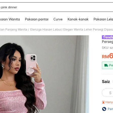
 pink dinner
and down arrow keys to navigate search Baru-baru Ini Dicari and Carian Penemua
kaian Wanita
Pakaian pantai
Curve
Kanak-kanak
Pakaian Lela
ian Panjang Wanita
/
Perse
Panjan
SKU: s
Gugur
RM
PR
Pe
Saiz
S
Hany
Pan