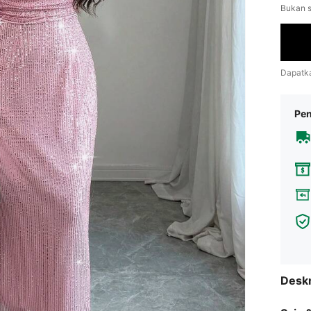
Bukan s
Dapatk
Pen
Deskr