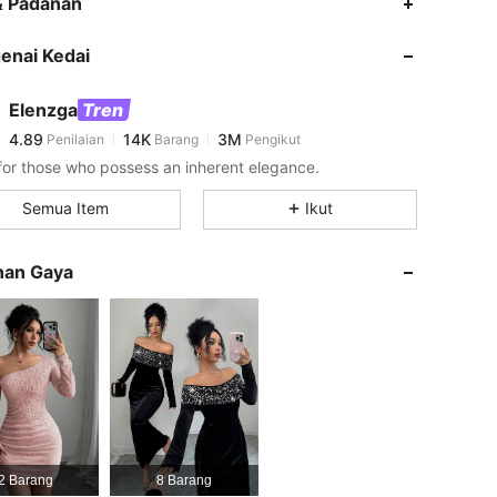
& Padanan
enai Kedai
4.89
14K
3M
Elenzga
Tren
4.89
14K
3M
Penilaian
Barang
Pengikut
s***9
membayar
1 hari yang lalu
or those who possess an inherent elegance.
4.89
14K
3M
Semua Item
Ikut
4.89
14K
3M
nan Gaya
4.89
14K
3M
4.89
14K
3M
4.89
14K
3M
2 Barang
8 Barang