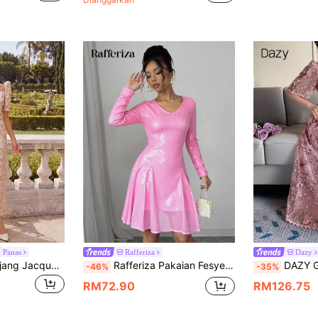
 Panas
Rafferiza
Dazy
EastFlair Gaun Panjang Jacquard Elegan untuk Wanita untuk Majlis
Rafferiza Pakaian Fesyen Elegan labuci lengan panjang warna pepejal wanita
DAZY Gaun Panjang Lengan Kelopak Trim Rend
-46%
-35%
RM72.90
RM126.75