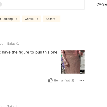
CV-Sl
 Panjang (1)
Cantik (1)
Kasar (1)
 XL
bu
Saiz:
XL
t have the figure to pull this one
Bermanfaat (2)
 L
bu
Saiz:
L