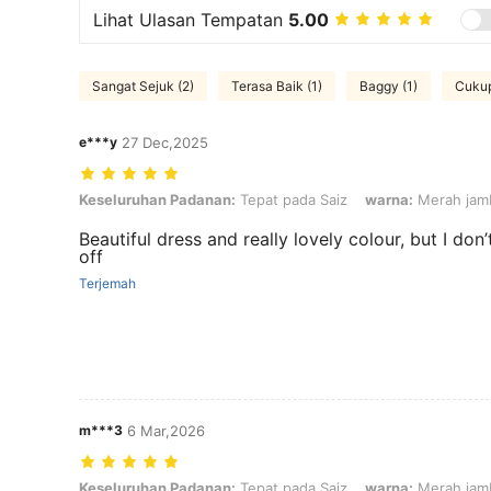
Lihat Ulasan Tempatan
5.00
Sangat Sejuk (2)
Terasa Baik (1)
Baggy (1)
Cukup
e***y
27 Dec,2025
Keseluruhan Padanan: Tepat pada Saiz, warna: Merah jambu, Saiz:
Keseluruhan Padanan:
Tepat pada Saiz
warna:
Merah jam
Beautiful dress and really lovely colour, but I don’
off
Terjemah
m***3
6 Mar,2026
Keseluruhan Padanan: Tepat pada Saiz, warna: Merah jambu, Saiz:
Keseluruhan Padanan:
Tepat pada Saiz
warna:
Merah jam