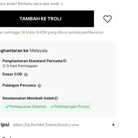
aiz anda? Beritahu saya saiz anda
TAMBAH KE TROLI
an sehingga
16
Mata SHEIN yang dikira semasa pembayaran
ghantaran ke
Malaysia
Penghantaran Standard Percuma
3-5 Hari Perniagaan
Dasar COD
Pulangan Percuma
Keselamatan Membeli-belah
Pembayaran Selamat
Perlindungan Privasi
ipsi
labuci,Zip,Ruched,Tulang Rusuk,Lurus
4.89
14K
3M