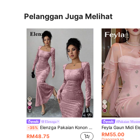
Pelanggan Juga Melihat
6
Elenzga
#Pakaian Musim
Elenzga Pakaian Konon Berkait Bertali Emas Turtleneck Wanita, Labuh Ekor Ikan Pinggang Bergegar Elegan, Sesuai Untuk Kerja, Tarikh, Pesta, Lengan Panjang, Panjang Maxi, Musim Gugur/Musim Sejuk
-35%
RM55.00
RM48.75
Dianggarkan