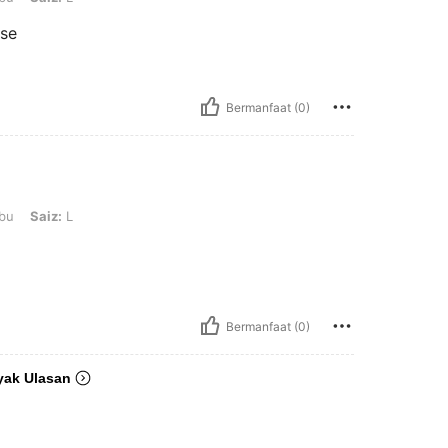
ose
Bermanfaat (0)
 L
bu
Saiz:
L
Bermanfaat (0)
yak Ulasan