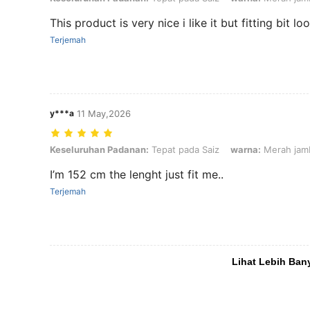
This product is very nice i like it but fitting bit lo
Terjemah
y***a
11 May,2026
Keseluruhan Padanan: Tepat pada Saiz, warna: Merah jambu, Saiz:
Keseluruhan Padanan:
Tepat pada Saiz
warna:
Merah jam
I’m 152 cm the lenght just fit me..
Terjemah
Lihat Lebih Ban