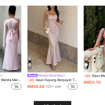
5
11
Gaun Maxi Wanita Spring/Summer Romantik Elegan Fesyen Reka Bentuk Cape, S
#Pakaian Musim Panas
-4%
Asimetri dengan Kain Musim Gugur Cetak Kerajang Emas untuk Wanita
Gaun Duyung Berpayet Tali Spageti Elegan, Gaun Wanita Musim Panas Sesuai Untuk Percutian, Parti Hari Jadi, Pakaian Harian
-4%
RM53.76
RM55.68
100+ sold