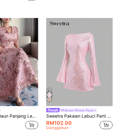
#Pakaian Musim Panas
a Berpayet Elegan Wanita, Musim Panas, Gaun Tetamu Perkahwinan Wanita Gaun Bunga Untuk Wanita
Sweetra Pakaian Labuci Parti Krismas Wanita, Pakaian Berkilat, Pakaian Tahun Baru, Sesuai Untuk Musim Bunga, Musim Gugur, Musim Sejuk, Parti, Ulang-alik, Harian, Perjalanan, Percutian, Pakaian Mini A-Barisan Pinggang Merah Jambu Fit Flare Lengan Panjang
RM102.00
Dianggarkan