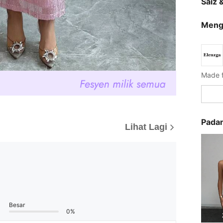
Saiz 
Meng
Made f
Pada
Lihat Lagi
Besar
0%