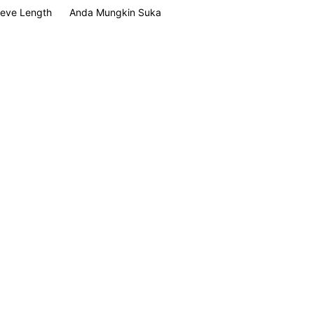
eeve Length
Anda Mungkin Suka
4.89
14K
3M
4.89
14K
3M