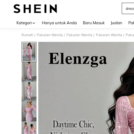
dress
Use up 
Kategori
Hanya untuk Anda
Baru Masuk
Jualan
Pa
Rumah
Pakaian Wanita
Pakaian Wanita
Pakaian Wanita
Paka
/
/
/
/