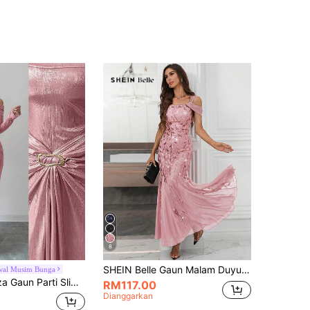
8
SHEIN Belle Gaun Malam Duyung Berpayet Panjang, Gaun Parti Formal, Gaun Acara Perkahwinan, Gaun Prom, Untuk Tetamu Perkahwinan, Graduasi, Pakaian Makan Malam Untuk Parti Percutian
wal Musim Bunga
erkilat Fesyen Musim Luruh/Sejuk Hiasan Logam Bahu Luar Untuk Wanita
RM117.00
Dianggarkan