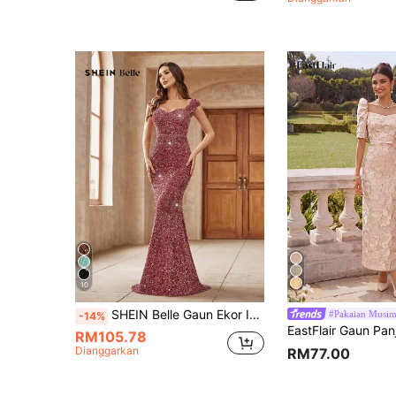
10
SHEIN Belle Gaun Ekor Ikan Manik Leher Kekasih Wanita untuk Pakaian Parti Percutian Pakaian Wanita Maxi Berpayet, Gaun untuk Wanita Elegan, Wanita Kasual Perniagaan, Gaun Parti Krismas, Pakaian Kelab Wanita, Pakaian untuk Wanita Gadis Seksi, Gaun Wanita Pendek, Pakaian Konsert Wanita, Gaun Koktel Pendek untuk Pakaian Parti Percutian Tahun Baru
#Pakaian Musim
-14%
RM105.78
Dianggarkan
RM77.00