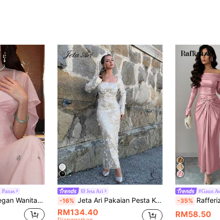
 Panas
Jeta Ari
#Gaun A
Feyla Gaun Midi Elegan Wanita Leher Bulat Reka Bentuk Cape Dihiasi Batu Permata
Jeta Ari Pakaian Pesta Koktel Lengan Panjang Sequin Sequin Square Neck, Serbaguna Untuk Majlis Keraian, Musim Gugur/Musim Sejuk, Pakaian Prom, Pakaian Tetamu Perkahwinan Musim Gugur
Rafferiza Gaun Parti Slim Fit B
-16%
-35%
RM134.40
RM58.50
Dianggarkan