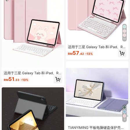
10
适用于三星 Galaxy Tab 和 iPad、Re
dmi Pad SE 的键盘保护套，带可拆卸
57
RM
.42
-13%
无线蓝牙键盘（150mAh）和笔槽
（蝴蝶结造型）
适用于三星 Galaxy Tab 和 iPad、Re
dmi Pad SE 的键盘保护套，带可拆卸
51
RM
.33
-13%
无线蓝牙键盘（150mAh）和笔槽
5
TIANYIMING 平板电脑键盘保护壳，