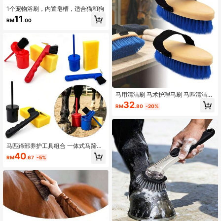
1个宠物浴刷，内置皂槽，适合猫和狗
11
RM
.00
马用清洁刷 马术护理马刷 马匹清洁毛
刷 马术专用洗澡刷 不伤毛除尘清洁刷
32
RM
.80
-20%
马匹日常清洁工具
马匹蹄部养护工具组合 一体式马蹄油
刷马蹄清理刷 高密度海绵马具洗护用
40
RM
.67
-5%
品