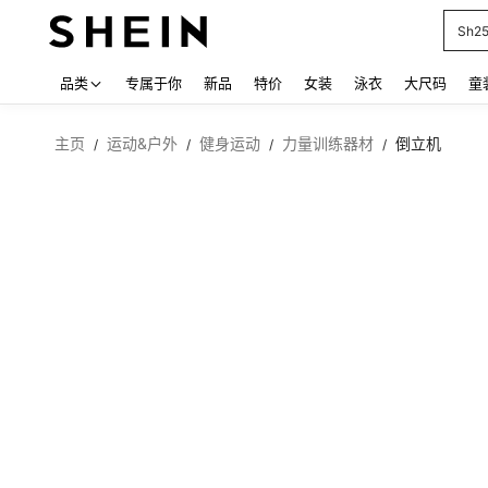
Sh2
Use up
品类
专属于你
新品
特价
女装
泳衣
大尺码
童
主页
运动&户外
健身运动
力量训练器材
倒立机
/
/
/
/