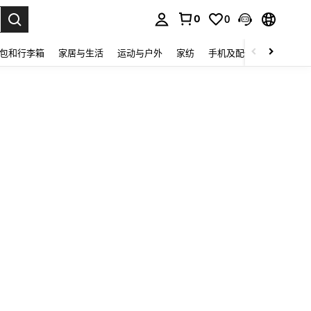
0
0
lect.
包和行李箱
家居与生活
运动与户外
家纺
手机及配件
电子产品