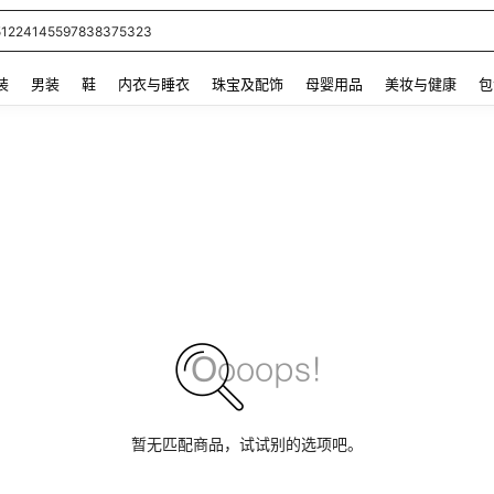
51224145597838375323
 and down arrow keys to navigate search 最近搜索 and 搜索发现. Press Enter to se
装
男装
鞋
内衣与睡衣
珠宝及配饰
母婴用品
美妆与健康
包
暂无匹配商品，试试别的选项吧。