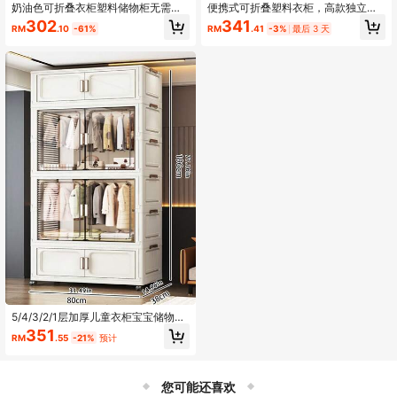
奶油色可折叠衣柜塑料储物柜无需组
便携式可折叠塑料衣柜，高款独立式
装新品上市
衣橱收纳柜，带透明防尘门，带挂衣
302
341
RM
.10
-61%
RM
.41
-3%
最后 3 天
区和抽屉的滚轮储物柜，大容量可堆
叠衣架，适用于卧室、宿舍和小公寓
5/4/3/2/1层加厚儿童衣柜宝宝储物柜
塑料衣柜宝宝储物柜衣物卧室储物简
351
RM
.55
-21%
预计
易衣柜
您可能还喜欢