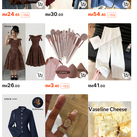
24
30
54
RM
.65
RM
.00
RM
.40
-15%
-15%
26
3
41
RM
.00
RM
.40
RM
.00
-15%