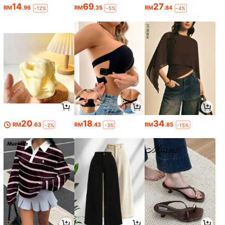
14
69
27
RM
.96
RM
.35
RM
.84
-12%
-5%
-4%
20
18
34
RM
.63
RM
.43
RM
.85
-2%
-3%
-15%