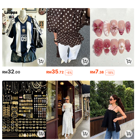
32
35
7
RM
.00
RM
.72
RM
.38
-6%
-18%