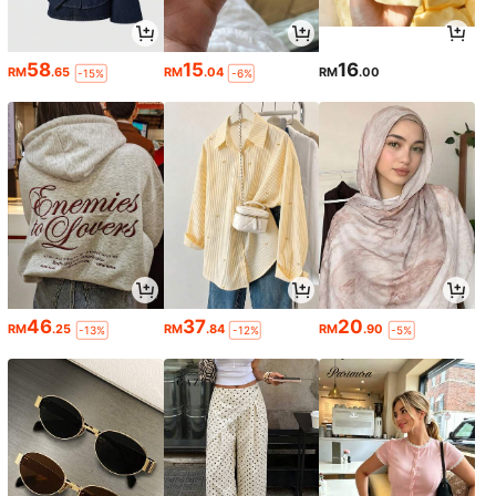
58
15
16
RM
.65
RM
.04
RM
.00
-15%
-6%
46
37
20
RM
.25
RM
.84
RM
.90
-13%
-12%
-5%