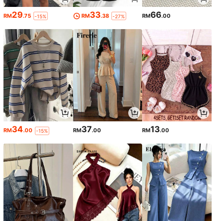
29
33
66
RM
.75
RM
.38
RM
.00
-15%
-27%
34
37
13
RM
.00
RM
.00
RM
.00
-15%