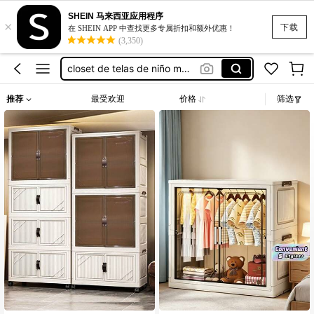
SHEIN 马来西亚应用程序
×
guarda ropa para niño
下载
在 SHEIN APP 中查找更多专属折扣和额外优惠！
(3,350)
luggage set
closet de telas de niño macho
ropero para niño
推荐
最受欢迎
价格
筛选
closet chicos
guarda ropa para niño
luggage set