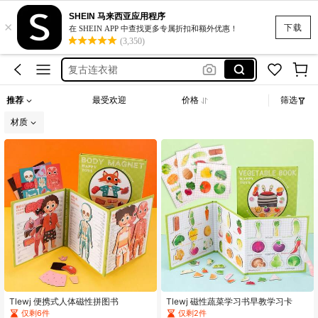
长袖睡衣
SHEIN 马来西亚应用程序
×
fracciones magnéticas
下载
在 SHEIN APP 中查找更多专属折扣和额外优惠！
(3,350)
复古连衣裙
裤裙
大码运动套装
推荐
最受欢迎
价格
筛选
长袖睡衣
材质
fracciones magnéticas
Tlewj 便携式人体磁性拼图书
Tlewj 磁性蔬菜学习书早教学习卡
仅剩6件
仅剩2件