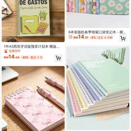
6本装随机春季雏菊口袋笔记本 - 横线
14
页，完美装订耐用，适合送给家人、
RM
.51
-3%
过去 4 小时
朋友、同学和同事的理想礼物
1件A5西班牙语版预算计划本 螺旋装
订笔记本，月度账单整理器，支出追
仅剩9件
踪器，储蓄和债务记录，家庭预算控
14
RM
.04
-22%
最后 3 天
制，家庭财务管理器，现金流计划，
家庭办公室使用