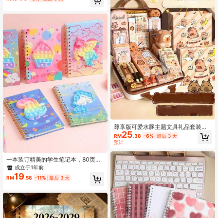
横向格式，学校，学生，文具，学习
用品，节日和生日礼物
尊享版可爱水豚主题文具礼品套装
25
——含卷轴书、凝胶笔、吊坠及配件
RM
.38
-6%
最后 3 天
——非常适合学生和动物爱好者 |可爱
预计
的办公用品，欢快的设计 |水豚凝胶笔
及配件
一本装订精美的学生笔记本，80页，
独角兽图案，配有插图，可作为减压
成立于1年前
日记本或返校礼物。
19
RM
.58
-11%
最后 3 天