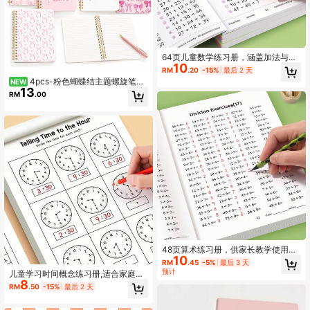
64页儿童数学练习册，涵盖加法与减
10
法，数字范围至10、20、50和100
RM
.20
-15%
最后 2 天
*，配多种阅读书，开学季与返校季完
4pcs-粉色蝴蝶结主题螺旋笔记
NEW
美礼品
13
本，A5尺寸，内含横线页，适合可爱
RM
.00
女孩返校季文具使用，可爱的粉彩丝
带蝴蝶结笔记本，适用于返校季用
品、课堂写作笔记本、日常日志记
录、女童生日礼物、派对小礼品、家
庭教育文具套装
48页算术练习册，供家长教学使用，
10
乘法和除法练习册，数学练习册，适
RM
.45
-5%
最后 3 天
合3、4、5年级学生日常练习，练习
预计
儿童学习时间概念练习册,适合家庭教
册，乘法和除法练习册
8
育和幼儿园活动,包括阅读和数学练习
RM
.50
-15%
最后 2 天
表,非常适合课堂教学和返校用品。