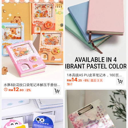
1本高级A5 PU皮革笔记本，160页加
14
厚不渗墨纸张，带丝带书签的灵活日
RM
.25
-5%
最后 3 天
记本，适用于办公室和学校
预计
水豚8款花纹口袋笔记本解压手册创意
12
笔记本口袋书 水豚熊猫兔子小猫柴犬
RM
.80
-2%
便签本 80张彩色内页