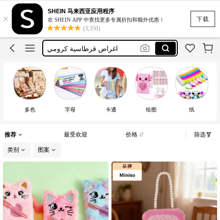
SHEIN 马来西亚应用程序
×
منتجات كرومي
下载
在 SHEIN APP 中查找更多专属折扣和额外优惠！
(3,350)
kroumi
اغراض قرطاسية كرومي
دفاتر هيلوكيتي
kids bandages
منتجات كرومي
kroumi
多色
字母
卡通
绘图
纸
推荐
最受欢迎
价格
筛选
类别
图案