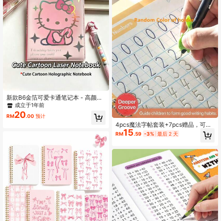
新款B6金箔可爱卡通笔记本 - 高颜值
猫咪日记本 - 学生横线 & 彩色页计划
成立于1年前
本
20
RM
.00
预计
4pcs魔法字帖套装+7pcs赠品，可重
15
复使用的儿童笔记本，手写练习本，
RM
.59
-3%
最后 2 天
魔法练字套装，儿童数字字母书法练
习册 蒙氏写字本 儿童笔记本 书写礼
物，返校季圣诞礼物 适合作为学习奖
励、节日礼物或生日礼物，女孩背包
里面的物品，新老封面随机发货