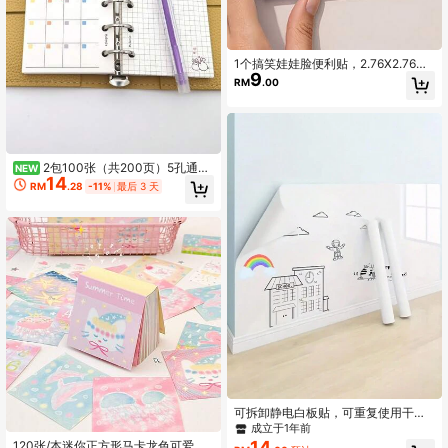
1个搞笑娃娃脸便利贴，2.76X2.76英
9
寸搞怪表情自粘备忘录，办公学习居
RM
.00
家提醒留言簿
2包100张（共200页）5孔通用
NEW
14
标准M5彩色活页纸替换芯，采用120
RM
.28
-11%
最后 3 天
G加厚优质纸
可拆卸静电白板贴，可重复使用干擦
绘画膜，无胶涂鸦板，适合儿童、家
成立于1年前
庭、教室学习装饰
14
120张/本迷你正方形马卡龙色可爱夏