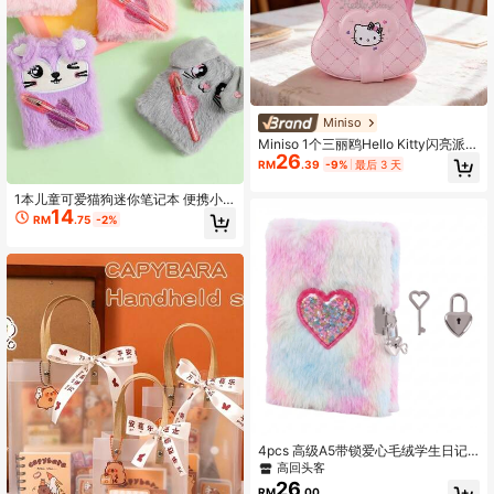
Miniso
Miniso 1个三丽鸥Hello Kitty闪亮派对
26
珍珠造型笔记本,可爱面包设计,适合日
RM
.39
-9%
最后 3 天
记本使用,女孩风格礼物,便携记事本,
厚实纸质材质
1本儿童可爱猫狗迷你笔记本 便携小
14
日记本 学生礼品书
RM
.75
-2%
4pcs 高级A5带锁爱心毛绒学生日记
本礼盒套装，可作写作和绘画旅行日
高回头客
记本，儿童及青少年生日礼物，派对
26
RM
.00