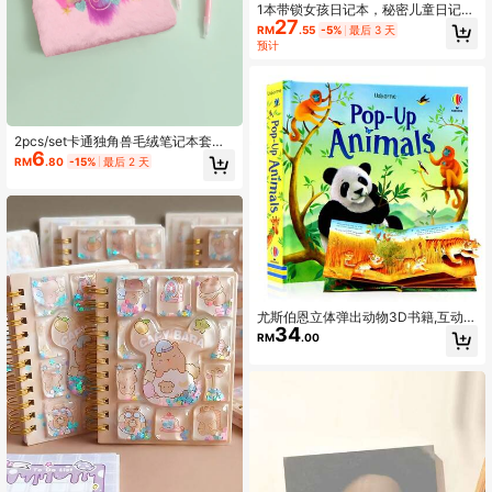
1本带锁女孩日记本，秘密儿童日记
27
本，可用于写作和绘画，硬壳毛绒可
RM
.55
-5%
最后 3 天
爱小熊日记本，附赠水晶贴纸，适合
预计
女孩，返校礼物
2pcs/set卡通独角兽毛绒笔记本套装
6
跨境儿童书写手绘手账本学生带锁学
RM
.80
-15%
最后 2 天
习记录本，儿童扎染爱心毛绒手账笔
学生校庆活动奖励礼品笔学习书写圆
珠笔女，儿童圣诞礼物套装
尤斯伯恩立体弹出动物3D书籍,互动翻
34
页和探索图书,早期英语学习,动物认
RM
.00
知,幼儿园教育认知书