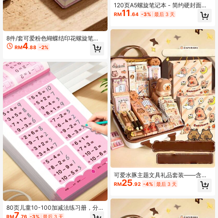
120页A5螺旋笔记本 - 简约硬封面，
11
可撕页，带索引分隔页，光面纸，多
RM
.64
-3%
最后 3 天
种颜色可选，返校季
8件/套可爱粉色蝴蝶结印花螺旋笔记
4
本套装——开学季文具用品、学生书
RM
.88
-2%
写日记本、派对伴手礼，女孩们的学
习用品，学校用品，重返校园,返校用
品,学校必备用品
可爱水豚主题文具礼品套装——含卷
25
轴书、凝胶笔、吊坠及配件——非常
RM
.92
-4%
最后 3 天
适合学生和动物爱好者 |可爱的办公用
品，欢快的设计 |水豚凝胶笔及配件
80页儿童10-100加减法练习册，分
7
解与组合数学题，口算题卡，纵向与
RM
.76
-3%
最后 3 天