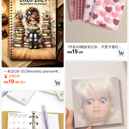
1件套A5螺旋笔记本，可爱卡通封
15
面，60张横线页，随机图案，开学季
RM
.00
一本2026-2029monthly planner年
度日历月度年计划书 金色线圈A5螺旋
仅剩5件
笔记本日程表记
19
RM
.00
预计