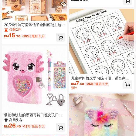
礼品，奖励奖品，学校礼物
20/26件装可爱风信子金刚鹦鹉主题
笔记本礼盒套装，适合学生和动物爱
仅剩2件
好者，活力设计可爱办公用品
15
RM
.30
-10%
最后 3 天
儿童时间概念学习练习册，适合家庭
7
教育和幼儿园活动，包含阅读和数学
RM
.50
-25%
最后 3 天
练习题，是课堂教学和开学季的理想
预计
之选。圣诞礼物
带锁和钥匙的墨西哥钝口螈女孩日记
本，儿童日记本/旅行笔记本礼盒套
高回头客
装，可用于书写和绘画，包含彩色
26
RM
.40
-12%
最后 3 天
笔、贴纸，是送给6-8岁女孩的生日礼
物。