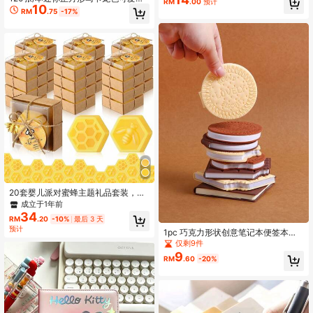
RM
.00
预计
10
季卡通便签本 多款柔和奶油色手绘卡
RM
.75
-17%
通图案
20套婴儿派对蜜蜂主题礼品套装，包
含蜂巢蜜蜂造型手工香皂、礼盒、感
成立于1年前
谢卡和可爱小饰品，适合作为宾客礼
34
RM
.20
-10%
最后 3 天
物、性别揭晓派对纪念品、婚礼礼
预计
物、装饰品、万圣节和圣诞节礼物。
1pc 巧克力形状创意笔记本便签本，
可撕手写备忘簿备忘录，适合作为搞
仅剩9件
笑趣味送亲友同学朋友的趣味办公学
9
RM
.60
-20%
习用品