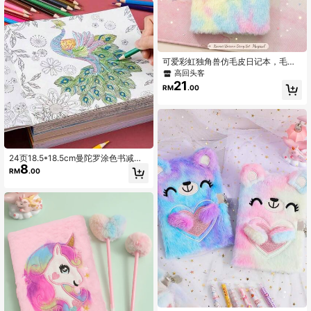
可爱彩虹独角兽仿毛皮日记本，毛茸
茸的卡哇伊风格笔记本，带闪亮亮片
高回头客
独角兽角和翅膀，学生写作笔记本，
21
RM
.00
返校礼物，派对礼品
24页18.5*18.5cm曼陀罗涂色书减压
8
成人版手绘填色本
RM
.00