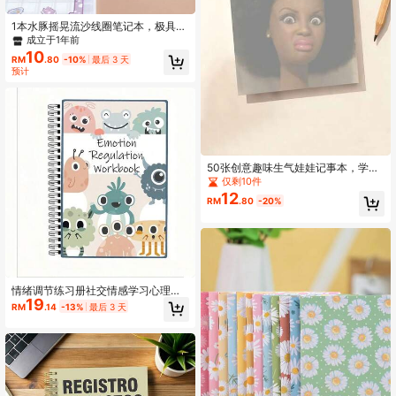
1本水豚摇晃流沙线圈笔记本，极具吸
引力的小学生笔记本，款式随机，返
成立于1年前
校礼物
10
RM
.80
-10%
最后 3 天
预计
50张创意趣味生气娃娃记事本，学生
办公室幽默备忘录，非洲卷发表情记
仅剩10件
事本，适合日常计划，美观又有趣的
12
RM
.80
-20%
恶搞礼物，儿童文具、学生文具、办
公用品，适合返校季、返校季礼物、
开学季、back to school
情绪调节练习册社交情感学习心理治
19
疗焦虑抑愤怒喜悦计划本情绪调节，
RM
.14
-13%
最后 3 天
管理情感工作簿大全套装，治疗性练
习表，自我调节，安抚角落，神经系
统调节，平静技巧，情绪调节工具