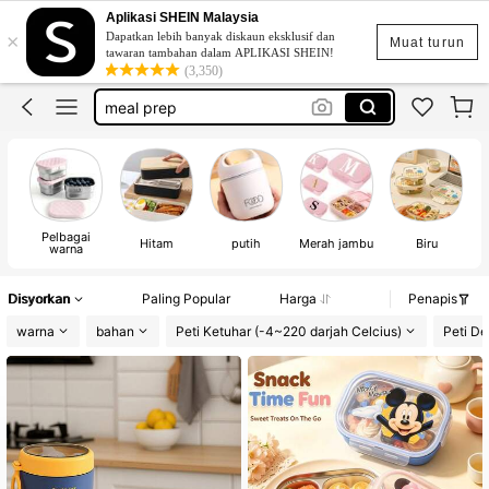
Aplikasi SHEIN Malaysia
×
Dapatkan lebih banyak diskaun eksklusif dan
lancheiras
Muat turun
tawaran tambahan dalam APLIKASI SHEIN!
(3,350)
便當盒
meal prep
food container
lunch container
lancheiras
Pelbagai
便當盒
Hitam
putih
Merah jambu
Biru
warna
Disyorkan
Paling Popular
Harga
Penapis
warna
bahan
Peti Ketuhar (-4~220 darjah Celcius)
Peti De