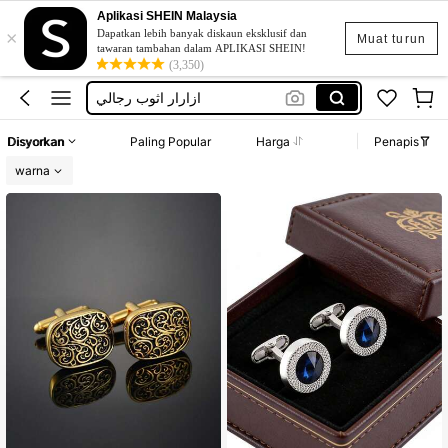
أزرار أكمام
Aplikasi SHEIN Malaysia
×
cufflinks
Dapatkan lebih banyak diskaun eksklusif dan
Muat turun
tawaran tambahan dalam APLIKASI SHEIN!
ازارار اثوب رجالي
(3,350)
ازرار البدلات الرسمية
ازرار قميص رجالي
Disyorkan
Paling Popular
Harga
Penapis
أزرار أكمام
warna
cufflinks