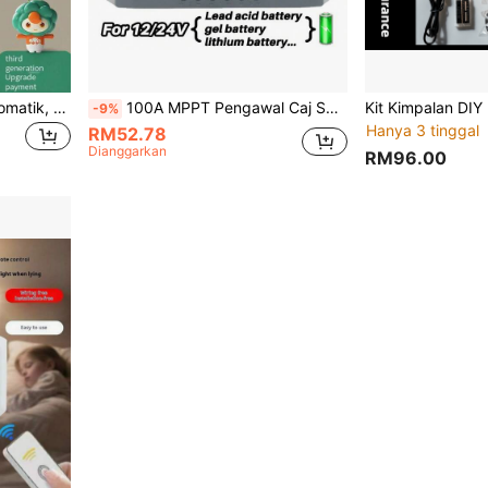
Alat Pemadam Lampu Automatik, Pembantu Pemadam Lampu, Alat Pemadam Lampu untuk Orang Malas, Alat Pemadam Lampu Tanpa Wayar, Gajet Pemadam Lampu, Kawalan Jauh Pemadam Lampu, Pemasangan Mudah, Suis Lampu Perabot Tanpa Wayar, Tanpa Pendawaian Diperlukan, Boleh Ditempel di Mana-mana, Pemadam Lampu Praktikal untuk Orang Malas
100A MPPT Pengawal Caj Suria 12V 24V Paparan LCD 30-100A Bateri Pengatur Pintar Max 46V Input Dual USB Untuk Asid Plumbum/Litium, Pengecas Suria Auto Untuk Panel Suria Dan Bateri
-9%
Hanya 3 tinggal
RM52.78
Dianggarkan
RM96.00