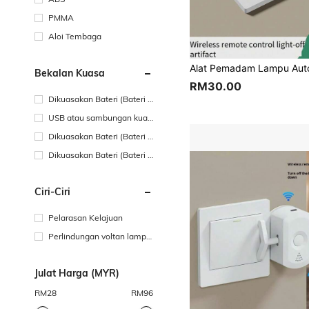
PMMA
Aloi Tembaga
Bekalan Kuasa
RM30.00
Dikuasakan Bateri (Bateri L
ain)
USB atau sambungan kuas
a DC lain
Dikuasakan Bateri (Bateri B
oleh Dicas Semula)
Dikuasakan Bateri (Bateri S
el Butang/Syiling)
Ciri-Ciri
Pelarasan Kelajuan
Perlindungan voltan lampa
u
Julat Harga (MYR)
RM
28
RM
96