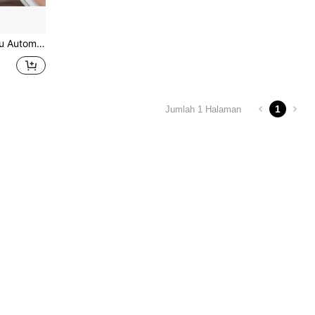
ian Diperlukan, Boleh Dilekatkan Di Mana-mana Sahaja, Pembantu Pemadam Lampu Senyap
1
Jumlah 1 Halaman