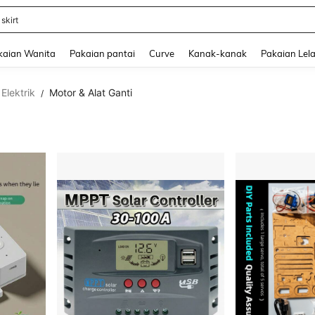
 skirt
and down arrow keys to navigate search Baru-baru Ini Dicari and Carian Penemua
kaian Wanita
Pakaian pantai
Curve
Kanak-kanak
Pakaian Lela
Elektrik
Motor & Alat Ganti
/