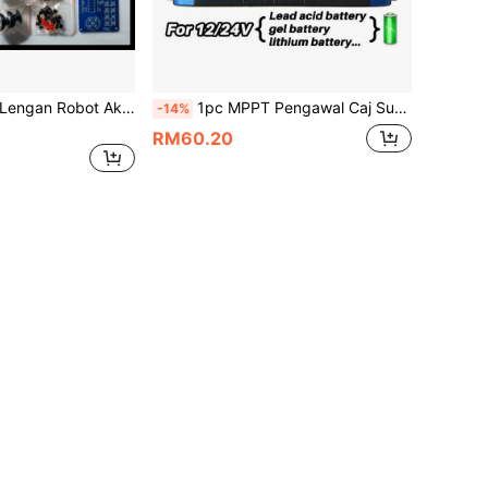
Kit Kimpalan DIY Lengan Robot Akrilik Hitam (Kit Pembinaan), Alat Pengajaran Sains, Set Pembelajaran Litar Elektronik, Robot Pendidikan Pembuat, Model Pemasangan Lengan Mekanikal, Papan Latihan Kimpalan Amalan, Kit Permulaan Hobi Elektronik, Projek Pembuat, Mainan Pendidikan STEM, Peralatan Pengajaran Makmal, Alat Peningkatan Kemahiran, Pembelajaran Asas Kejuruteraan Elektronik, Kit Latihan Kimpalan, Hadiah Elektronik yang Menyeronokkan
1pc MPPT Pengawal Caj Suria 100A 60A 30A , 12V/ 24V Pengawal Selia Pintar Panel Suria Dengan Paparan LCD Boleh Laras Dua Port USB Penetapan Pemasa Parameter Auto
-14%
RM60.20