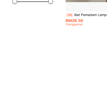
Alat Pemadam Lampu Automatik, Pembantu Pemadam Lampu, Alat Pemadam Lampu Senyap, Alat Pemadam Lampu Tanpa Wayar, Gajet Pemadam Lampu, Pemadam Lampu Jauh, Pemasangan Mudah, Suis Lampu Perabot Tanpa Wayar, Tiada Pendawa
-5%
RM28.50
Dianggarkan