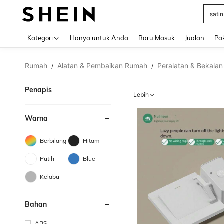
satin
Use up 
Kategori
Hanya untuk Anda
Baru Masuk
Jualan
Pa
Rumah
Alatan & Pembaikan Rumah
Peralatan & Bekalan 
/
/
Penapis
Lebih
Warna
Berbilang
Hitam
Putih
Blue
Kelabu
Bahan
ABS