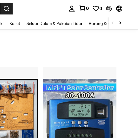
0
0
n. Press Enter to select.
ki
Kasut
Seluar Dalam & Pakaian Tidur
Barang Kemas & Aksesori