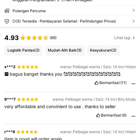
Pulangan Percuma
COD Tersedia · Pembayaran Selamat · Perlindungan Privasi
4.93
(66)
Lihat lagi
Logistik Pantas
(2)
Mudah Alih Baik
(5)
Kesyukuran
(2)
s***2
warna: Pelbagai warna / Saiz: 14 Inci Hitam
bagus
banget
thanks
you
🥰🥰🥰🥰🥰🥰🥰🥰🥰🥰🥰🥰🥰
Bermanfaat
(11)
6***7
warna: Pelbagai warna / Saiz: 14 Inci Biru Muda
very
affordable
and
convinient
to
use
.
thanks
to
seller
Bermanfaat
(6)
r***9
warna: Pelbagai warna / Saiz: 14 Inci Hitam
Item
is
good
will
order
again