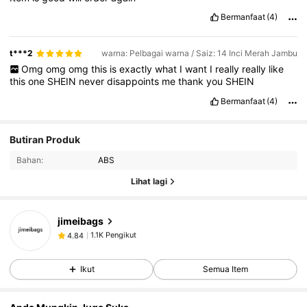
Bermanfaat
(4)
t***2
warna: Pelbagai warna / Saiz: 14 Inci Merah Jambu
Omg
omg
omg
this
is
exactly
what
I
want
I
really
really
like
this
one
SHEIN
never
disappoints
me
thank
you
SHEIN
Bermanfaat
(4)
1.1K Pengikut
4.84
Butiran Produk
Bahan:
ABS
1.1K Pengikut
4.84
Lihat lagi
jimeibags
1.1K Pengikut
4.84
6***7
membayar
1 hari yang lalu
Ikut
Semua Item
1.1K Pengikut
4.84