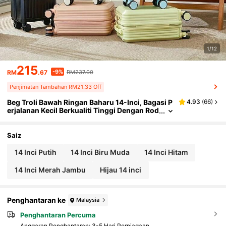
1/12
215
-9%
RM
.67
RM237.00
Penjimatan Tambahan RM21.33 Off
Beg Troli Bawah Ringan Baharu 14-Inci, Bagasi P
4.93
(
66
)
erjalanan Kecil Berkualiti Tinggi Dengan Rod
a Boleh Alih, Kunci Kata Laluan, Pemegang T
elefon, Pemegang Cawan, Pelbagai Fungsi, Kap
asiti Menanggung Beban Tinggi, Sesuai Untuk P
Saiz
erjalanan Luar
14 Inci Putih
14 Inci Biru Muda
14 Inci Hitam
14 Inci Merah Jambu
Hijau 14 inci
Penghantaran ke
Malaysia
Penghantaran Percuma
​Anggaran Penghantaran:
3-5 Hari Perniagaan