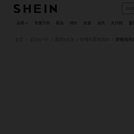
Sh2
Use up
品类
专属于你
新品
特价
女装
泳衣
大尺码
童
主页
运动&户外
露营&远足
野餐和营地厨房
野餐隔热
/
/
/
/