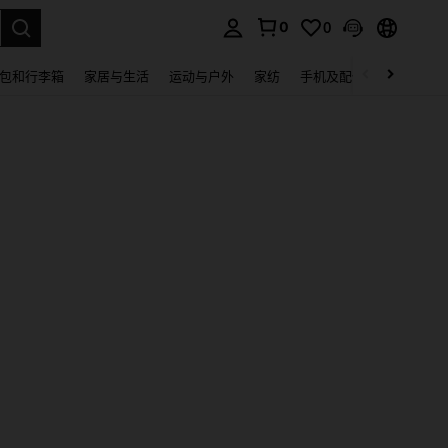
0
0
lect.
包和行李箱
家居与生活
运动与户外
家纺
手机及配件
电子产品