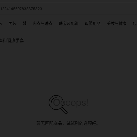
60114160269171760441
 and down arrow keys to navigate search 最近搜索 and 搜索发现. Press Enter to se
装
男装
鞋
内衣与睡衣
珠宝及配饰
母婴用品
美妆与健康
包
垫和隔热手套
暂无匹配商品，试试别的选项吧。