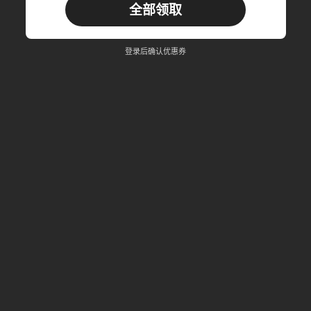
全部领取
新用户
商品优惠券
35
%OFF
上限为RM102.14
登录后确认优惠券
订单 RM109.9+
限时