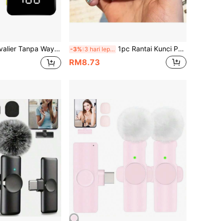
Hingar, Padanan Automatik dan Mute & Reverb untuk Vlogging dan Rakaman Video - Plug & Play, Kapasiti Bateri: (Penerima: 140mAh, Mikrofon: 160mAh)
1pc Rantai Kunci Perakam Mini Pita Kaset Retro - Mainan Muzik Merah/Biru Dua Sisi Gaya Vintaj dengan Fungsi Rakaman Terbina Dalam, Aksesori Rantai Kunci Padat, Sesuai Untuk Hadiah Nostalgia Dan Peminat Muzik, Peranti Audio Mudah Alih | Reka Bentuk Pita Kaset | Butang Berfungsi
-3%
3 hari lepas
RM8.73