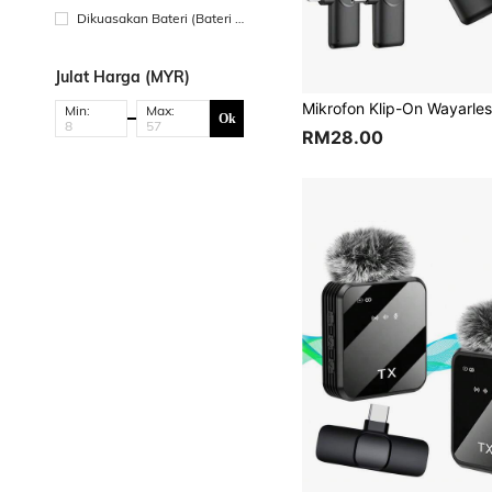
a DC lain
Dikuasakan Bateri (Bateri S
el Butang/Syiling)
Julat Harga (MYR)
Min:
Max:
Ok
RM28.00