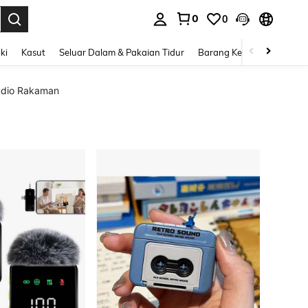
0
0
n. Press Enter to select.
ki
Kasut
Seluar Dalam & Pakaian Tidur
Barang Kemas & Aksesori
udio Rakaman