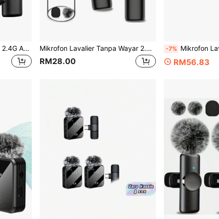
Mikrofon Klip-On Wayarles 2.4G Antara Muka Type-C Pasang dan Main Kependaman Ultra Rendah Cip Pengurangan Hingar Terbina Dalam Sesuai untuk Rakaman Video Bual Podcast Vlog Bateri Boleh Cas Semula 50mAh
Mikrofon Lavalier Tanpa Wayar 2.4G, Antara Muka Jenis-C, Pasang dan Main, Kependaman Ultra Rendah, Cip Pembatalan Hingar Terbina Dalam, Sesuai Untuk Rakaman Video, Bual, Podcast, Vlog, Bateri Boleh Dicas Semula 50mAh
Mikrofon Lavalier Tanpa Wayar Serasi dengan iPhone dan Telefon Android, Mikrofon Mini dengan Pengurangan 
-7%
RM28.00
RM56.83