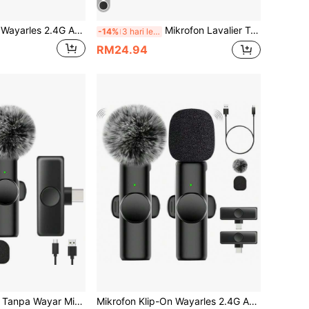
Mikrofon Klip-On Wayarles 2.4G Antara Muka Type-C Pasang dan Main Latensi Ultra Rendah Cip Pengurangan Hingar Terbina Dalam Sesuai untuk Rakaman Video Temubual Podcast Vlog Bateri Boleh Cas Semula 50mAh
Mikrofon Lavalier Tanpa Wayar Sesuai Untuk , Mikrofon Video Langsung Rakaman Mudah Alih Mini Bual Podcast, Pembatalan Bunyi Terbina Dalam, Mikrofon Klip-Pada Tanpa Wayar Pasang dan Main Untuk Penciptaan Kandungan (Bateri Boleh Dicas Semula 50mAh)
-14%
3 hari lepas
RM24.94
Mikrofon Lavalier Tanpa Wayar Mini Klip Mikrofon Pengurangan Hingar TypeC Mikrofon Lapel Plug & Play 2.4G Kependaman Ultra Rendah Cip Pengurangan Hingar Terbina Dalam Masa Bekerja Rakaman Video Penstriman Langsung Rakaman Video Bual Podcast Kapasiti Bateri 50 mAh
Mikrofon Klip-On Wayarles 2.4G Antara Muka Type-C Pasang dan Main Kependaman Ultra Rendah Cip Pengurangan Hingar Terbina Dalam Sesuai untuk Rakaman Video Duga Podcast Vlog Bateri Boleh Cas Semula 50mAh