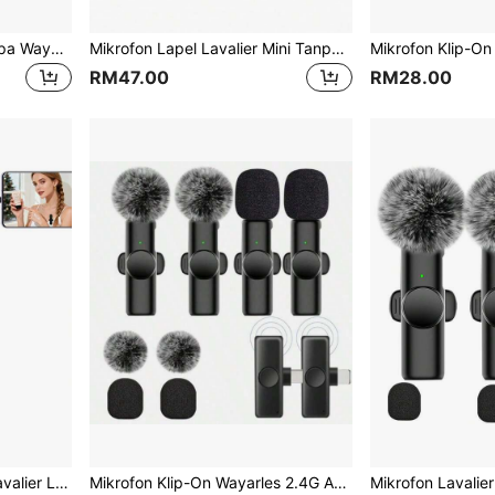
Mikrofon Lavalier Mini Tanpa Wayar Mudah Alih, Serasi dengan iOS dan Android, Rakaman Pengurangan Hingar Profesional, Sesuai untuk Vlog, Podcast, Penyiaran Langsung, Pencipta Kandungan (Bateri Litium Boleh Cas Semula 50mAh/230mAh/300mAh 3.7V, Penghantaran Kelompok Rawak)
Mikrofon Lapel Lavalier Mini Tanpa Wayar untuk Mikrofon Berganda Tanpa Wayar Jenis-C Palam dan Pengambilan 2.4G Kelewatan Ultra Rendah Cip Pengurangan Bunyi Terbina Dalam 5H Masa Bekerja untuk Pencipta Dua Orang
RM47.00
RM28.00
, Penstriman Langsung Dalam Talian, Penggambaran Video Pendek, Rakaman Bual dan Rakaman Persembahan
Mikrofon Klip-On Wayarles 2.4G Antara Muka Type-C Pasang dan Main Latensi Sangat Rendah Cip Pengurangan Hingar Terbina Dalam Sesuai untuk Rakaman Video Temubual Podcast Vlog Bateri Boleh Cas Semula 50mAh