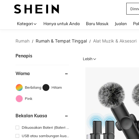
Satin
Use up 
Kategori
Hanya untuk Anda
Baru Masuk
Jualan
Pa
Rumah
Rumah & Tempat Tinggal
Alat Muzik & Aksesori
/
/
Penapis
Lebih
Warna
Berbilang
Hitam
Pink
Bekalan Kuasa
Dikuasakan Bateri (Bateri B
oleh Dicas Semula)
USB atau sambungan kuas