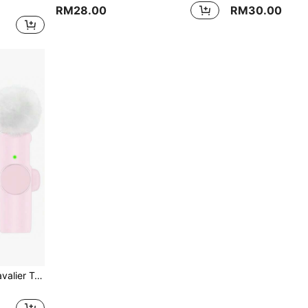
RM28.00
RM30.00
n Klip-Pada Tanpa Wayar Pasang dan Main Untuk Penciptaan Kandungan (Bateri Boleh Dicas Semula 50mAh)