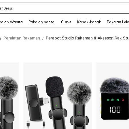
 Skirt
and down arrow keys to navigate search Baru-baru Ini Dicari and Carian Penemua
kaian Wanita
Pakaian pantai
Curve
Kanak-kanak
Pakaian Lela
Peralatan Rakaman
Perabot Studio Rakaman & Aksesori Rak St
/
/