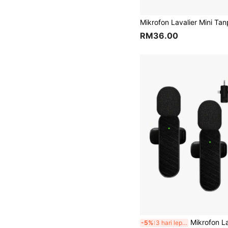
RM36.00
Mikrofon Lavalier Lapel Tanpa Wayar Plug and Play Mini Klip-On untuk Telefon Pintar iOS, Mikrofon Rakaman Tanpa Wayar untuk Vlog, Rakaman Podcast
-5%
3 hari lepas