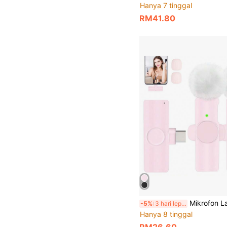
Hanya 7 tinggal
RM41.80
Mikrofon Lavalier Tanpa Wayar Sesuai Untuk , Mikrofon Video Langsung Rakaman Mudah Alih Mini Bual Podcast, Pembatalan Bunyi Terbina Dalam, Mikrofo
-5%
3 hari lepas
Hanya 8 tinggal