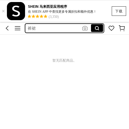
SHEIN 马来西亚应用程序
×
黑色短裤女生
下载
在 SHEIN APP 中查找更多专属折扣和额外优惠！
(3,350)
复古连衣裙
裤裙
大码运动套装
长袖睡衣
黑色短裤女生
暂无匹配商品。
复古连衣裙