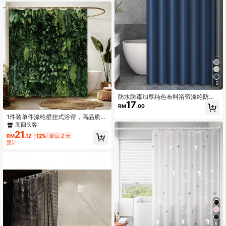
5
防水防霉加厚纯色布料浴帘涤纶防水
17
卫生间防水窗帘酒店纯色隔帘
RM
.00
1件装单件涤纶壁挂式浴帘，高品质免
钻孔浴室装饰，花卉图案，可机洗，
高回头客
防水防霉面料，涤纶材质，不遮挡，
21
RM
.12
-12%
最后 2 天
轻盈透气，含12个挂钩
预计
6