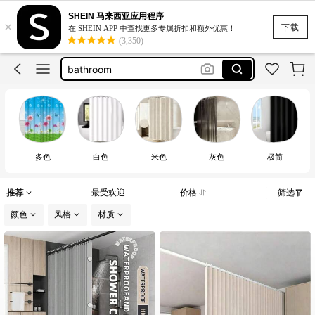
SHEIN 马来西亚应用程序
×
下载
在 SHEIN APP 中查找更多专属折扣和额外优惠！
(3,350)
cortina para baño
bathroom
シャワーカーテン
cortina de baño
וילון לאמבטיה
cortina para baño
多色
白色
米色
灰色
极简
bathroom
推荐
最受欢迎
价格
筛选
颜色
风格
材质