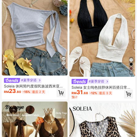
29
11
#夏季穿搭
#夏季穿搭
Soleia 休闲简约度假民族波西米亚优
Soleia 女士纯色挂脖休闲百搭日常出
23
雅浪漫复古蓝白条纹印花图案，音乐
31
行上衣
RM
.80
-15%
最后 2 天
RM
.68
-12%
最后 3 天
节，海滩穿搭，度假穿搭，女士夏季
预计
穿搭，斜肩绑结女士上衣