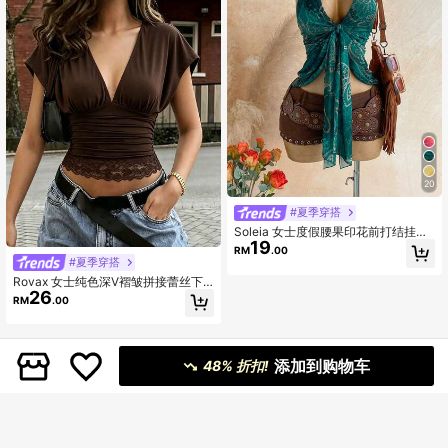
20
#夏季穿搭
Soleia 女士度假腰果印花前打结挂脖
19
背心
RM
.00
#夏季穿搭
Rovax 女士纯色深V褶皱拼接蕾丝下
26
摆时尚上衣
RM
.00
添加到购物车
48% 折扣!