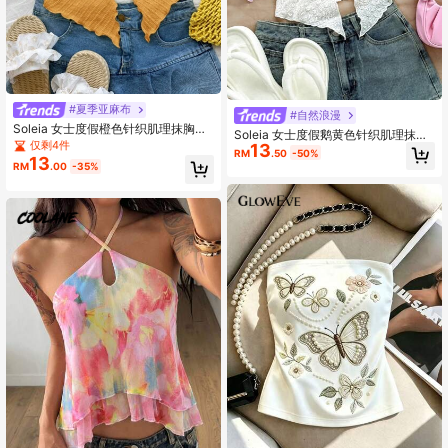
#夏季亚麻布
#自然浪漫
Soleia 女士度假橙色针织肌理抹胸前
Soleia 女士度假鹅黄色针织肌理抹胸
中扭结开衩波边修身上衣 下午茶街头
仅剩4件
13
前中扭结开衩波边修身上衣 下午茶街
RM
.50
-50%
度假秋冬内搭外穿 派对
13
头度假秋冬内搭外穿 派对
RM
.00
-35%