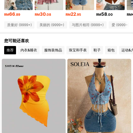
2.4M 关注人数
4.91
66
30
22
58
RM
.89
RM
.08
RM
.95
RM
.00
RM
质量好 (9999+)
美丽的 (9999+)
与图片相符 (9999+)
爱 (9999+)
2.4M 关注人数
4.91
您可能还喜欢
2.4M 关注人数
4.91
推荐
內衣&睡衣
服饰装饰品
珠宝和手表
鞋子
箱包
运动&
2.4M 关注人数
4.91
2.4M 关注人数
4.91
2.4M 关注人数
4.91