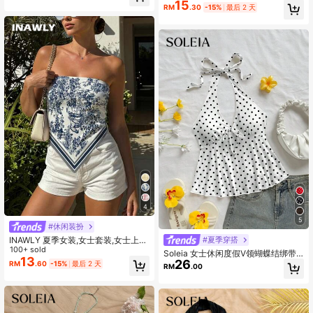
15
衣，法式设计感修身蕾丝印花上衣，
RM
.30
-15%
最后 2 天
辣妹性感内搭外穿不规则下摆精致上
衣，适合日常外出，约会派对，休闲
度假，波西米亚度假风上衣
4
5
#休闲装扮
INAWLY 夏季女装,女士套装,女士上
#夏季穿搭
衣,休闲背心,时尚潮流,时尚上衣,女士
100+ sold
Soleia 女士休闲度假V领蝴蝶结绑带
沙滩上衣夏季,沙滩装,度假上衣
13
26
挂脖绑带露背babydoll上衣是恶化度
RM
.60
-15%
最后 2 天
RM
.00
假适合夏天