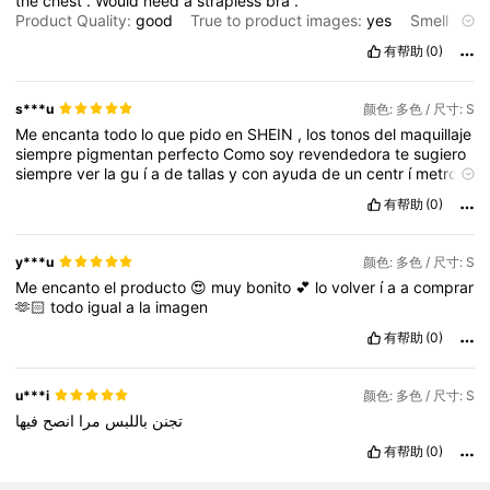
the
chest
.
Would
need
a
strapless
bra
.
Product Quality:
good
True to product images:
yes
Smell
description:
none
有帮助
(0)
s***u
颜色: 多色 / 尺寸: S
Me
encanta
todo
lo
que
pido
en
SHEIN
,
los
tonos
del
maquillaje
siempre
pigmentan
perfecto
Como
soy
revendedora
te
sugiero
siempre
ver
la
gu
í
a
de
tallas
y
con
ayuda
de
un
centr
í
metro
medir
tu
cuerpo
ya
que
no
todos
los
proveedores
de
SHEIN
有帮助
(0)
tienen
el
mismo
est
á
ndar
de
medidas
.
Adem
á
s
,
siempre
revisa
las
rese
ñ
as
de
los
otros
compradores
para
que
encuentres
una
persona
que
se
asemeje
a
tu
cuerpo
y
tambi
é
y***u
颜色: 多色 / 尺寸: S
n
para
que
puedas
comprobar
que
la
calidad
del
producto
es
la
Me
encanto
el
producto
😍
muy
bonito
💕
lo
volver
í
a
a
comprar
que
esperas
,
no
siempre
te
dejes
guiar
de
la
foto
que
te
pone
🫶🏻
todo
igual
a
la
imagen
SHEIN
,
Bendiciones
❤️🙏
有帮助
(0)
u***i
颜色: 多色 / 尺寸: S
تجنن
باللبس
مرا
انصح
فيها
有帮助
(0)