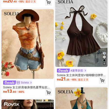
20
RM
.40
-15%
最后 2 天
6
#夏季穿搭
Soleia 女士休闲度假V领蝴蝶结绑带
21
挂脖绑带露背babydoll上衣是恶化度
RM
.25
-15%
最后 2 天
假适合夏天
Soleia
Soleia 女士斜肩修身撞色夏季短款时
13
尚上衣
RM
.80
-40%