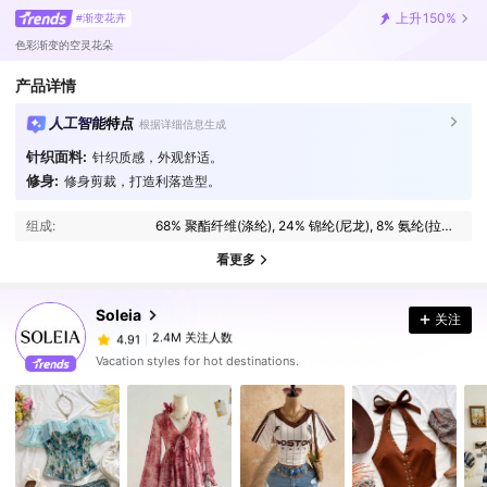
上升
150%
#渐变花卉
色彩渐变的空灵花朵
产品详情
人工智能特点
根据详细信息生成
针织面料:
针织质感，外观舒适。
修身:
修身剪裁，打造利落造型。
2.4M 关注人数
4.91
组成:
68% 聚酯纤维(涤纶), 24% 锦纶(尼龙), 8% 氨纶(拉架)
2.4M 关注人数
4.91
看更多
Soleia
关注
2.4M 关注人数
4.91
d***z
支付了
1天前
Vacation styles for hot destinations.
2.4M 关注人数
4.91
2.4M 关注人数
4.91