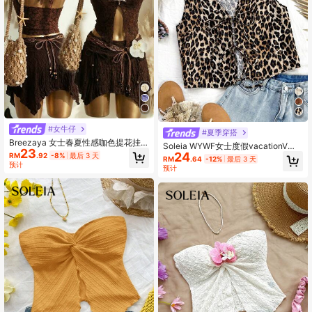
#女牛仔
#夏季穿搭
Breezaya 女士春夏性感咖色提花挂
Soleia WYWF女士度假vacationV领
23
脖吊带 海星装饰辣妹露背吊带 万圣节
24
绑结喇叭袖热带印花背心
RM
.92
-8%
最后 3 天
RM
.64
-12%
最后 3 天
派对 / 情人节约会 / 夏日沙滩度假 显
预计
预计
瘦氛围感日常穿搭上衣