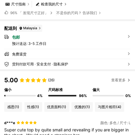
尺寸指南
检查我的尺寸
96%
「 发现尺寸正好」
不是你的尺码？ 告诉我们
配送到
Malaysia
包邮
预计送达:
3-5 工作日
免费退货
货到付款可用 · 安全支付 · 隐私保护
5.00
(26)
查看更多
偏小
尺码标准
偏大
4%
96%
0%
感恩
(1)
性感
(1)
优质面料
(1)
优雅的
(1)
与图片相符
(4)
d***e
颜色: 多色 / 尺寸: L
Super
cute
top
by
quite
small
and
revealing
if
you
are
bigger
in