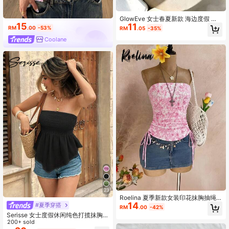
GlowEve 女士春夏新款 海边度假 时
15
11
尚通勤 日常聚会 休闲百搭 约会穿搭
RM
.00
-53%
RM
.05
-35%
高级立体仿刺绣印花 白色无袖抹胸上
Coolane
衣
23
Roelina 夏季新款女装印花抹胸抽绳
14
上衣 性感辣妹百搭抹胸上衣收腰绑带
#夏季穿搭
RM
.00
-42%
辣妹T恤 抹胸小琴新设计感气质舒适
Serisse 女士度假休闲纯色打揽抹胸上
抹胸上衣
衣
200+ sold