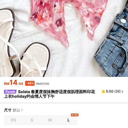
1/7
14
-48%
RM
.04
RM27.00
Soleia 春夏度假抹胸舒适度假肌理面料印花
5.00
(
26
)
上衣holiday约会情人节下午
尺寸
默认
8 left
XS
S
M
L