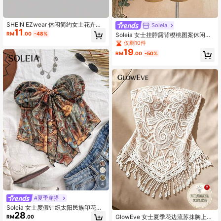
SHEIN EZwear 休闲简约女士花卉满
Soleia
11
幅印花渐变图案斜下摆抹胸上衣，度
RM
.00
-48%
Soleia 女士挂脖露背樱桃图案休闲百
假风
搭日常出行上衣
仅剩10件
19
RM
.00
-50%
4
#夏季穿搭
Soleia 女士度假针织太阳民族印花图
28
案秋冬打底抹胸上衣
GlowEve 女士夏季花边流苏抹胸上
RM
.00