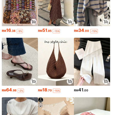
16
51
34
RM
.38
RM
.85
RM
.00
-9%
-15%
-15%
64
18
41
RM
.98
RM
.70
RM
.00
-2%
-15%