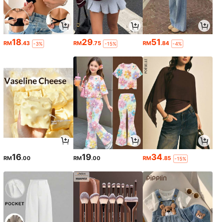
18
29
51
RM
.43
RM
.75
RM
.84
-3%
-15%
-4%
16
19
34
RM
.00
RM
.00
RM
.85
-15%