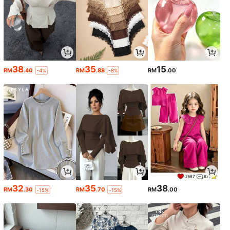
38
35
15
RM
.40
RM
.88
RM
.00
-4%
-8%
32
35
38
RM
.30
RM
.70
RM
.00
-15%
-15%