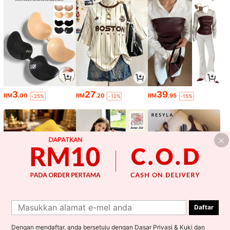
3
27
39
RM
.00
RM
.20
RM
.95
-25%
-12%
-15%
Daftar
4
29
26
RM
.25
RM
.00
RM
.00
-15%
Dengan mendaftar, anda bersetuju dengan
Dasar Privasi & Kuki
dan