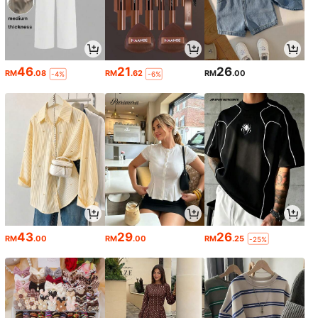
46
21
26
RM
.08
RM
.62
RM
.00
-4%
-6%
43
29
26
RM
.00
RM
.00
RM
.25
-25%