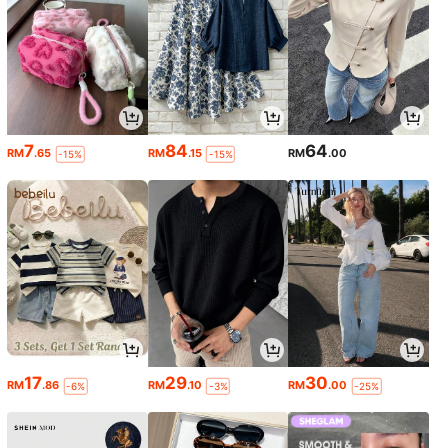
7
84
64
RM
.65
RM
.15
RM
.00
-15%
-15%
17
29
30
RM
.86
RM
.10
RM
.00
-6%
-3%
-25%