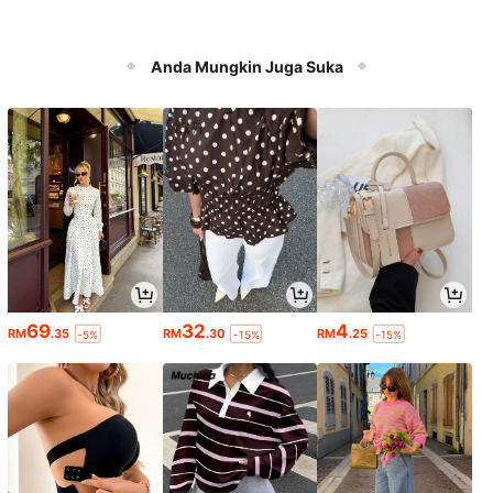
Anda Mungkin Juga Suka
69
32
4
RM
.35
RM
.30
RM
.25
-5%
-15%
-15%