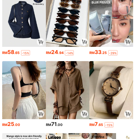
58
24
33
RM
.65
RM
.94
RM
.25
-15%
-14%
-29%
25
71
7
RM
.00
RM
.00
RM
.65
-15%