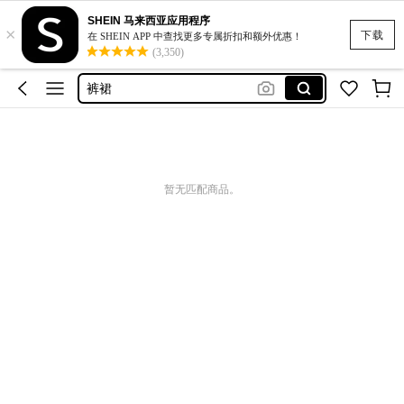
SHEIN 马来西亚应用程序
×
黑色短裤女生
下载
在 SHEIN APP 中查找更多专属折扣和额外优惠！
(3,350)
复古连衣裙
裤裙
大码运动套装
长袖睡衣
黑色短裤女生
暂无匹配商品。
复古连衣裙