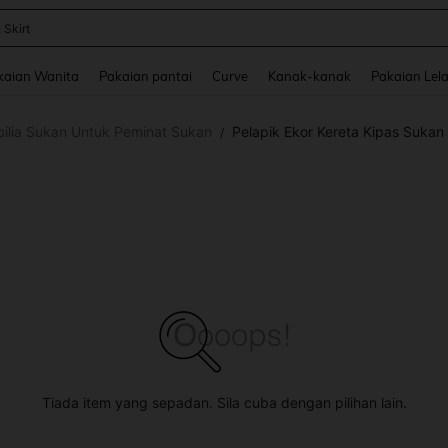
 Skirt
and down arrow keys to navigate search Baru-baru Ini Dicari and Carian Penemua
kaian Wanita
Pakaian pantai
Curve
Kanak-kanak
Pakaian Lela
ilia Sukan Untuk Peminat Sukan
Pelapik Ekor Kereta Kipas Sukan
/
Tiada item yang sepadan. Sila cuba dengan pilihan lain.