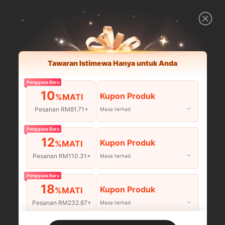
Tawaran Istimewa Hanya untuk Anda
Pengguna Baru
10
Kupon Produk
%MATI
Pesanan RM81.71+
Masa terhad
Pengguna Baru
12
Kupon Produk
%MATI
Pesanan RM110.31+
Masa terhad
Pengguna Baru
18
Kupon Produk
%MATI
Pesanan RM232.87+
Masa terhad
Pengguna Baru