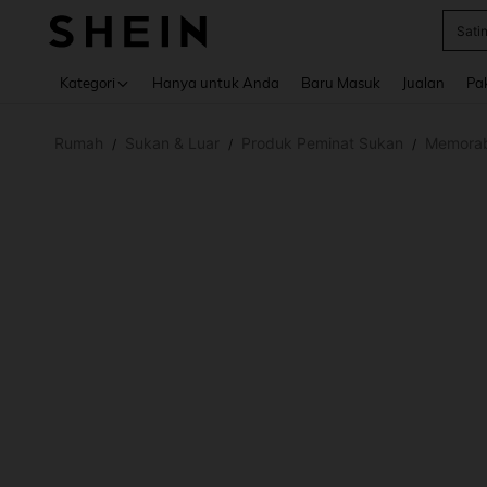
Satin
Use up 
Kategori
Hanya untuk Anda
Baru Masuk
Jualan
Pa
Rumah
Sukan & Luar
Produk Peminat Sukan
Memorab
/
/
/