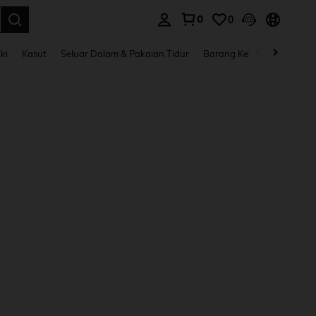
0
0
n. Press Enter to select.
ki
Kasut
Seluar Dalam & Pakaian Tidur
Barang Kemas & Aksesori