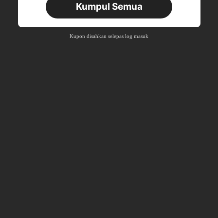
Kumpul Semua
22
Kupon Produk
%MATI
Pesanan RM310.49+
Masa terhad
Kupon disahkan selepas log masuk