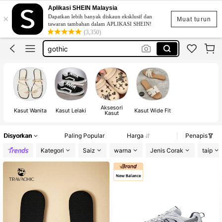
sandals for women
Aplikasi SHEIN Malaysia
×
Dapatkan lebih banyak diskaun eksklusif dan
motf
Muat turun
tawaran tambahan dalam APLIKASI SHEIN!
(3,350)
gothic
botas
boot nữ
sandals for women
motf
Aksesori
Kasut Wanita
Kasut Lelaki
Kasut Wide Fit
Kasut
Disyorkan
Paling Popular
Harga
Penapis
Kategori
Saiz
warna
Jenis Corak
taip