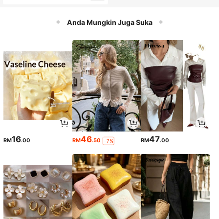
Anda Mungkin Juga Suka
16
46
47
RM
.00
RM
.50
RM
.00
-7%