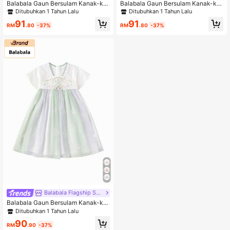
Balabala Gaun Bersulam Kanak-ka
Balabala Gaun Bersulam Kanak-ka
nak Perempuan, Rekaan Inspirasi H
nak Perempuan, Rekaan Inspirasi H
Ditubuhkan 1 Tahun Lalu
Ditubuhkan 1 Tahun Lalu
anfu Gaya Cina, Gaun Musim Pana
anfu Gaya Cina, Gaun Musim Pana
91
91
s Ringan 2026
s Ringan 2026
RM
.80
-37%
RM
.80
-37%
Balabala Flagship Store
Balabala Gaun Bersulam Kanak-ka
nak Perempuan, Rekaan Inspirasi H
Ditubuhkan 1 Tahun Lalu
anfu Gaya Cina, Gaun Musim Pana
90
s Ringan 2026
RM
.90
-37%