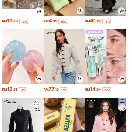
13
4
41
RM
.20
RM
.25
RM
.65
-12%
-15%
-15%
12
77
14
RM
.88
RM
.19
RM
.54
-8%
-7%
-37%