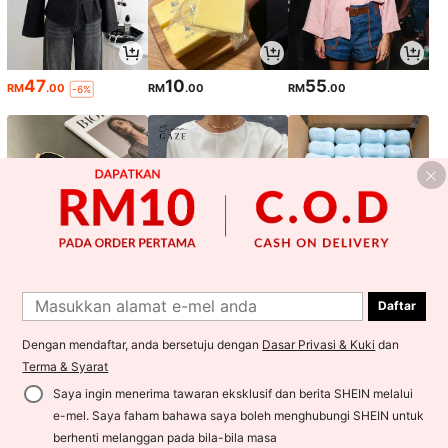
47
10
55
RM
.00
RM
.00
RM
.00
-6%
Daftar
13
38
4
RM
.00
RM
.40
RM
.80
-4%
-4%
Dengan mendaftar, anda bersetuju dengan
Dasar Privasi & Kuki
dan
1
Terma & Syarat
0
Saya ingin menerima tawaran eksklusif dan berita SHEIN melalui
e-mel. Saya faham bahawa saya boleh menghubungi SHEIN untuk
Kembali ke atas
berhenti melanggan pada bila-bila masa