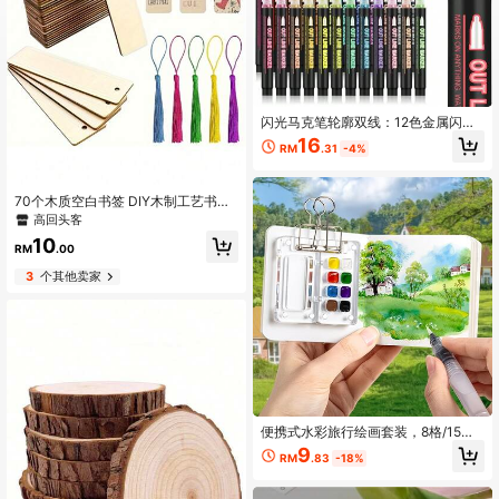
闪光马克笔轮廓双线：12色金属闪光
笔套装，超级涂鸦闪亮趣味，精美自
16
RM
.31
-4%
粘闪亮涂鸦绘画用品，艺术工艺圣诞
礼物
70个木质空白书签 DIY木制工艺书签
激光切割木质吊坠 方形木质标签（35
高回头客
个书签+35个流苏）流苏颜色随机 返
10
校季
RM
.00
3
个其他卖家
便携式水彩旅行绘画套装，8格/15格
的款式和亚克力跟胡桃木的材质可供
9
RM
.83
-18%
选择，迷你调色盘旅行工具包，升级
版便携式口袋艺术家水彩套装（不含
颜料）