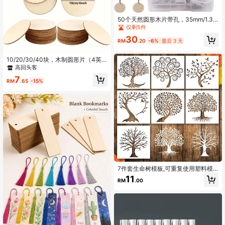
50个天然圆形木片带孔，35mm/1.38
英寸未加工木圆片带孔，附50个钥匙
仅剩5件
圈，天然木片套装，适用于手工钥匙
30
圈DIY挂饰
RM
.20
-6%
最后 3 天
10/20/30/40块，木制圆形片（4英
寸），空白木制圆形片，绘画，染
高回头客
色，DIY手工，家居装饰，卧室装饰，
7
房间装饰，背景装饰，生日装饰
RM
.65
-15%
7件套生命树模板,可重复使用塑料模
板,适用于喷枪在木头上绘画,自然植
11
RM
.00
物,小型棕榈树绘画模板,画布墙面和地
板装饰,DIY艺术手工和装饰