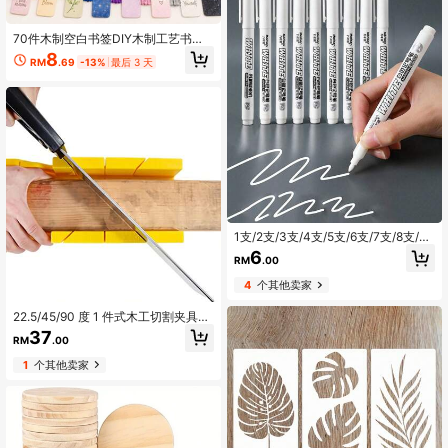
70件木制空白书签DIY木制工艺书签
木制激光切割木制吊坠木制方形标签
8
RM
.69
-13%
最后 3 天
(35个书签+35个流苏)流苏颜色随机
返校季
1支/2支/3支/4支/5支/6支/7支/8支/9
支/10支/11支/12支装 白色马克笔 酒
6
RM
.00
精颜料 油性防水 轮胎绘画 涂鸦笔 永
久性凝胶笔 适用于织物、木材、皮革
4
个其他卖家
马克笔
22.5/45/90 度 1 件式木工切割夹具斜
切锯盒木工角度切割器
37
RM
.00
1
个其他卖家