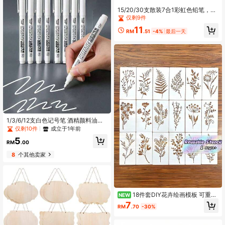
15/20/30支散装7合1彩虹色铅笔，亮
丽色调，适合复活节篮子、派对伴手
仅剩9件
礼、课堂奖励、糖果袋、涂色、手
11
工、教师礼物和派对装饰
RM
.51
-4%
最后一天
1/3/6/12支白色记号笔 酒精颜料油性
防水轮胎绘画涂鸦笔 永久性凝胶笔 适
仅剩10件
成立于1年前
用于织物、木材、皮革的记号笔
5
RM
.00
8
个其他卖家
18件套DIY花卉绘画模板 可重复
NEW
使用塑料模版 适用于木材布料纸张 喷
7
RM
.70
-30%
漆涂鸦手工工艺用品 家居装饰礼品创
意