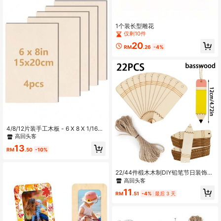
1个装长型雕花
仅剩10件
20
RM
.26
-4%
4/8/12片装手工木板 - 6 X 8 X 1/16英
寸 - 2mm厚胶合板正方形木板，适用
高回头客
于激光切割、烙花、建筑模型
13
RM
.50
-10%
22/44件椴木木制DIY铅笔节日装饰
品，木制铅笔造型，带10m麻绳，适
高回头客
用于婚礼、生日、派对装饰
11
RM
.51
-4%
最后 3 天