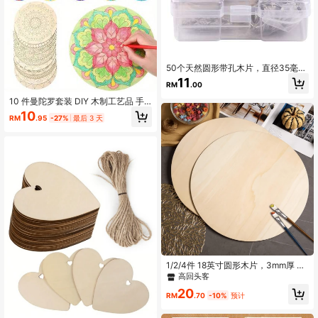
50个天然圆形带孔木片，直径35毫
米/1.38英寸，未加工木圆片带孔，附
11
RM
.00
赠50个钥匙扣，天然木片套装，可用
于制作钥匙扣、DIY挂饰等。
10 件曼陀罗套装 DIY 木制工艺品 手
绘木板画 曼陀罗杯垫画 家居装饰 未
10
RM
.95
-27%
最后 3 天
完成工艺品 适合创意手工制作 DIY 制
作
1/2/4件 18英寸圆形木片，3mm厚 用
于工艺品制作，圆形木片，空白圆形
高回头客
木牌，门挂、门设计、标牌制作、绘
20
画等用途。
RM
.70
-10%
预计