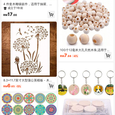
4 件套木雕镶嵌件，适用于抽屉、
门、橱柜、镜子、梳妆台、壁炉
成立于1年前
17
RM
.00
100个12毫米大孔天然木珠,适用于包
包装饰、圣诞花环、照片夹、DIY手工
7
RM
.68
-4%
艺品、家居装饰,易于串珠,未经加工的
木珠混合装,孔洞特别宽大,非常适合制
作钥匙扣、礼品标签、挂饰和节日装
饰品,大量手工制作材料
8.3x11.7英寸大型蒲公英模板 - 木制
品绘画花卉模板 - 可重复使用于画
6
RM
.65
-5%
布、纸张、家具、布料的手工艺品模
板 - 花卉墙壁模板图案