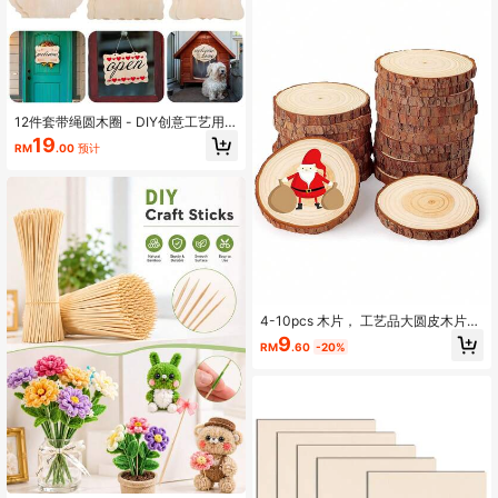
12件套带绳圆木圈 - DIY创意工艺用
品，空白木板 - 木质装饰及模型套件
19
RM
.00
预计
- 激光切割/热压雕刻 - 馈赠亲朋好友
4-10pcs 木片， 工艺品大圆皮木片，
手绘diy手工材料，用于中心装饰品、
9
RM
.60
-20%
艺术品、手工艺品、DIY 项目、绘画
配件、派对礼物、圣诞节装饰和家居
装饰，圣诞工艺品，Christmas，耐用
环保，是餐桌中心装饰、课堂手工活
动、成人工艺品、节日装饰、平安
夜、派对礼品、婚礼用品、学校用
品、房间装饰、卧室装饰、户外庭院
装饰、派对游戏、花园装饰的绝佳选
择