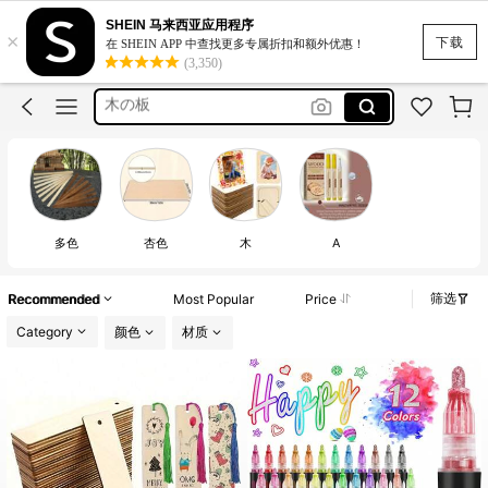
SHEIN 马来西亚应用程序
×
base de tronco
下载
在 SHEIN APP 中查找更多专属折扣和额外优惠！
(3,350)
木の板
stencils
شرائحخشبية
tronquitos de madera
base de tronco
木の板
多色
杏色
木
A
筛选
Recommended
Most Popular
Price
Category
颜色
材质