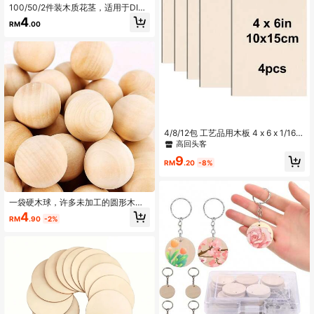
100/50/2件装木质花茎，适用于DIY
花束手工、人造花艺支撑、花束、手
4
RM
.00
工礼物、园艺装饰花束等
4/8/12包 工艺品用木板 4 x 6 x 1/16英
寸（2毫米厚）胶合板 ，适用于DIY工
高回头客
艺品、建筑模型、雕刻、木刻、染色
9
等。
RM
.20
-8%
一袋硬木球，许多未加工的圆形木球
袋，采用天然木材制成，小球大小如
4
RM
.90
-2%
弹珠，可用于工艺品和DIY项目，以及
各种尺子可供选择。