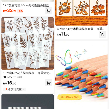
1PC复古方型30cm几何图案做旧效果
背景墙装饰挂墙墙饰挂件家居壁挂创
32
RM
.20
-8%
意悬挂装饰品
6 件6*6英寸木槿花模板套装，可重复
使用的绘画模板，适用于 DIY 工艺
11
RM
.00
品、布料、卡片、墙壁 - 耐用的乳白
色 PET 模板
18件套DIY花卉绘画模板，可重复使
用的塑料模板，适用于木材、织物、
成立于1年前
纸张 - 喷漆和涂鸦工艺用品
16
RM
.00
1
个其他卖家