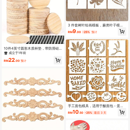
3 件套树叶绘画模板，蕨类叶子模
板，可重复使用，热带棕榈叶，龟背
9
RM
.00
-25%
预计
竹植物叶子墙面模板，适用于 DIY 手
工艺品、家具、帆布、家居装饰
10件4英寸圆形木质杯垫，带防滑硅
胶底，适用于DIY手工艺、绘画和雕刻
成立于1年前
- 家居装饰的完美选择
22
RM
.00
预计
手工面包模具，适用于酸面包 - 蛋
糕、馅饼和饼干模具，可装饰您独特
10
RM
.50
-25%
最后 3 天
的设计 - 烘焙模具套装，包含经典小
麦、爱心等图案，另赠送 4 个小型咖
啡/饼干模具