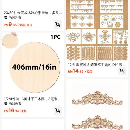
20/50件未完成木制心形挂饰，多尺
寸适用于DIY手工艺、圣诞树装饰及婚
高回头客
礼派对礼物
9
RM
.35
-15%
预计
12 件套蜜蜂 & 蜂蜜窝主题的 DIY 镂空
绘画模板，可重复使用的PET模板，
14
RM
.96
-12%
全套围绕蜜蜂、蜂蜜、蜂巢元素设
计，覆盖造型、纹理、装饰全需求，
主打治愈解压、创意 DIY，适合手工
创作、家居装饰、艺术创作，是手工
爱好者DIY创意、艺术创作的完美工
具。
1/2/4件装 16英寸手工木圆，3毫米厚
- 空白圆形木片，适用于绘画、DIY门
高回头客
挂及家居装饰
16
RM
.74
-7%