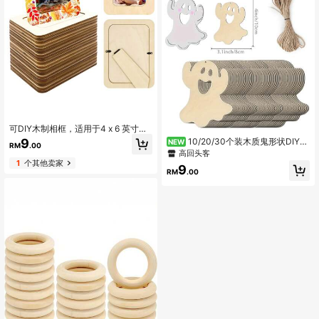
可DIY木制相框，适用于4 x 6 英寸照
片、工艺品木制相框未完成实木照片
10/20/30个装木质鬼形状DIY工
9
NEW
RM
.00
相框，适用于工艺品木制、绘画、艺
艺品 - 带10m长绳 未完成的木切割
高回头客
术项目木制装饰
件，适合绘画、涂鸦艺术、万圣节悬
1
个其他卖家
9
挂装饰
RM
.00