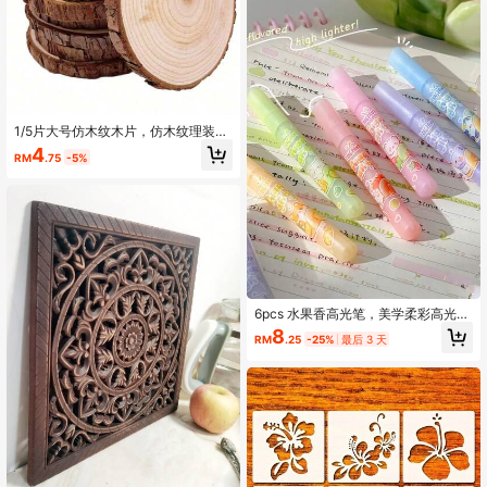
1/5片大号仿木纹木片，仿木纹理装饰
品，桌面装饰，绘画，木刻风格设
4
RM
.75
-5%
计，DIY手工，婚礼场景布置，杯垫和
家居装饰配件，返校季，万圣节，圣
诞节，手工材料，工艺，派对装饰，
成人手工艺，复古家居装饰，原切木
片
6pcs 水果香高光笔，美学柔彩高光笔
套装，柔软斜头设计，柔和色调，速
8
RM
.25
-25%
最后 3 天
干高光笔，不渗透，适用于手账、绘
画、涂鸦及标记