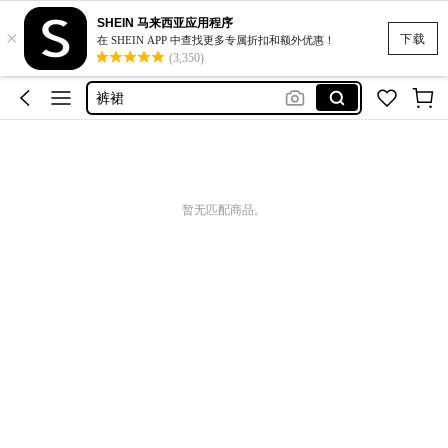
SHEIN 马来西亚应用程序
×
黑色短裤女生
下载
在 SHEIN APP 中查找更多专属折扣和额外优惠！
(3,350)
复古连衣裙
裤裙
大码运动套装
长袖睡衣
黑色短裤女生
暂无匹配商品。
复古连衣裙