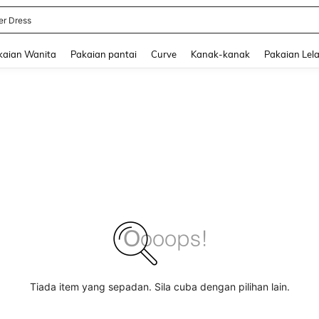
 Skirt
and down arrow keys to navigate search Baru-baru Ini Dicari and Carian Penemua
kaian Wanita
Pakaian pantai
Curve
Kanak-kanak
Pakaian Lela
Tiada item yang sepadan. Sila cuba dengan pilihan lain.