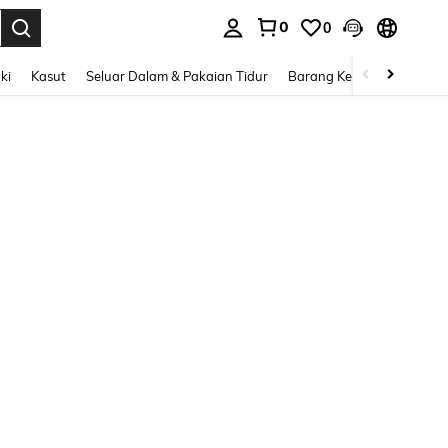
0
0
n. Press Enter to select.
ki
Kasut
Seluar Dalam & Pakaian Tidur
Barang Kemas & Aksesori