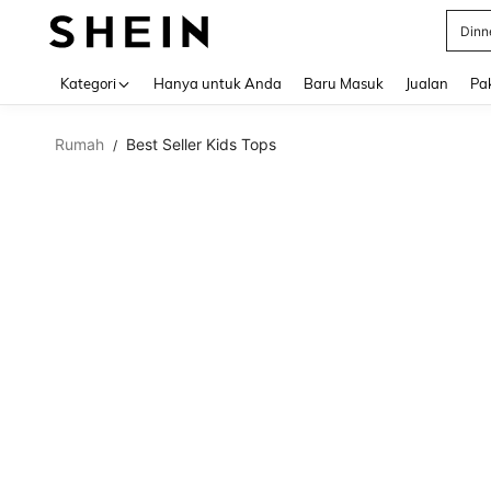
Satin
Use up 
Kategori
Hanya untuk Anda
Baru Masuk
Jualan
Pa
Rumah
Best Seller Kids Tops
/