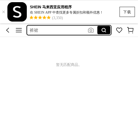
SHEIN 马来西亚应用程序
×
黑色短裤女生
下载
在 SHEIN APP 中查找更多专属折扣和额外优惠！
(3,350)
复古连衣裙
裤裙
大码运动套装
长袖睡衣
黑色短裤女生
暂无匹配商品。
复古连衣裙