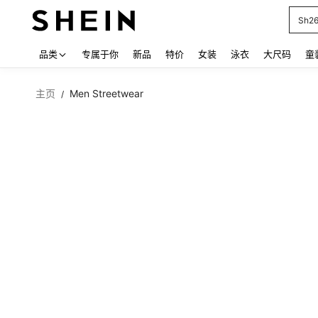
Sh2
Use up
品类
专属于你
新品
特价
女装
泳衣
大尺码
童
主页
Men Streetwear
/