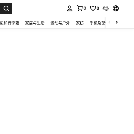
0
0
lect.
包和行李箱
家居与生活
运动与户外
家纺
手机及配件
电子产品