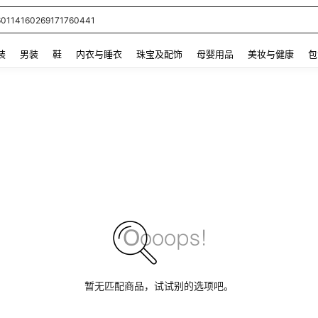
60114160269171760441
 and down arrow keys to navigate search 最近搜索 and 搜索发现. Press Enter to se
装
男装
鞋
内衣与睡衣
珠宝及配饰
母婴用品
美妆与健康
包
暂无匹配商品，试试别的选项吧。