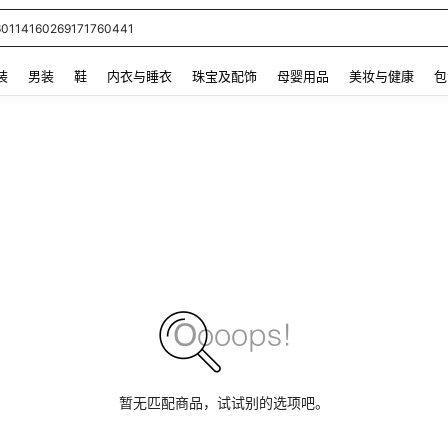
60114160269171760441
 and down arrow keys to navigate search 最近搜索 and 搜索发现. Press Enter to se
装
男装
鞋
内衣与睡衣
珠宝及配饰
母婴用品
美妆与健康
包
暂无匹配商品，试试别的选项吧。