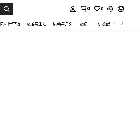
0
0
lect.
包和行李箱
家居与生活
运动与户外
家纺
手机及配件
电子产品