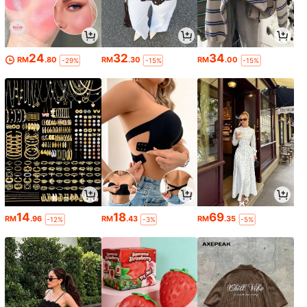
24
32
34
RM
.80
RM
.30
RM
.00
-29%
-15%
-15%
14
18
69
RM
.96
RM
.43
RM
.35
-12%
-3%
-5%