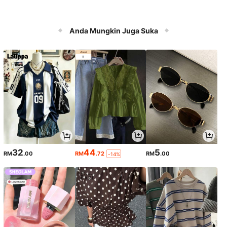
Anda Mungkin Juga Suka
32
44
5
RM
.00
RM
.72
RM
.00
-14%