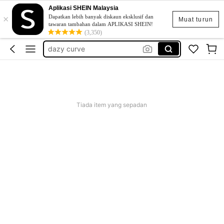
Aplikasi SHEIN Malaysia
×
blusas curvy mujer
Dapatkan lebih banyak diskaun eksklusif dan
Muat turun
tawaran tambahan dalam APLIKASI SHEIN!
livesso
(3,350)
dazy curve
大码上衣
大码女装衬衫
blusas curvy mujer
Tiada item yang sepadan
livesso