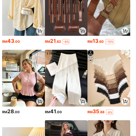
43
21
13
RM
.00
RM
.62
RM
.60
-6%
-15%
28
41
35
RM
.00
RM
.00
RM
.88
-8%