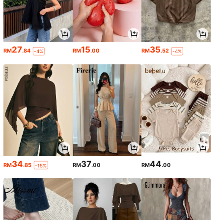
27
15
35
RM
.84
RM
.00
RM
.52
-4%
-4%
34
37
44
RM
.85
RM
.00
RM
.00
-15%