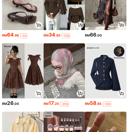
64
34
66
RM
.98
RM
.85
RM
.00
-2%
-15%
26
17
58
RM
.00
RM
.25
RM
.65
-25%
-15%