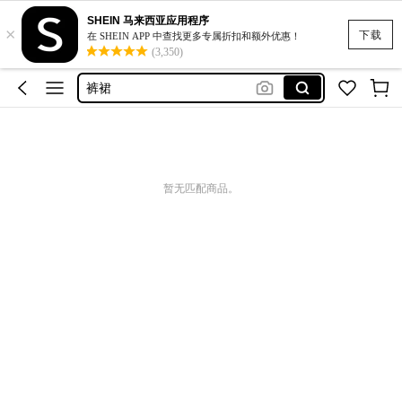
SHEIN 马来西亚应用程序
×
黑色短裤女生
下载
在 SHEIN APP 中查找更多专属折扣和额外优惠！
(3,350)
复古连衣裙
裤裙
大码运动套装
长袖睡衣
黑色短裤女生
暂无匹配商品。
复古连衣裙