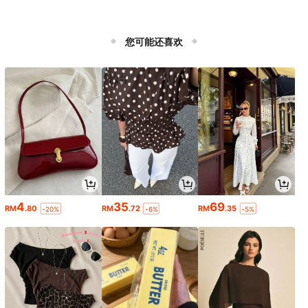
您可能还喜欢
4
35
69
RM
.80
RM
.72
RM
.35
-20%
-6%
-5%