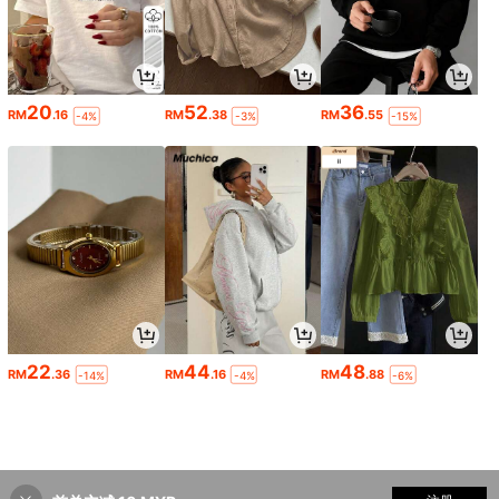
20
52
36
RM
.16
RM
.38
RM
.55
-4%
-3%
-15%
22
44
48
RM
.36
RM
.16
RM
.88
-14%
-4%
-6%