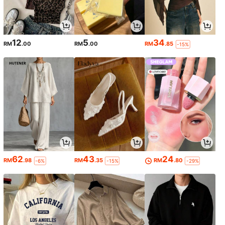
12
5
34
RM
.00
RM
.00
RM
.85
-15%
62
43
24
RM
.98
RM
.35
RM
.80
-6%
-15%
-29%