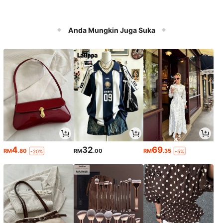
Anda Mungkin Juga Suka
4
32
69
RM
.80
RM
.00
RM
.35
-20%
-5%