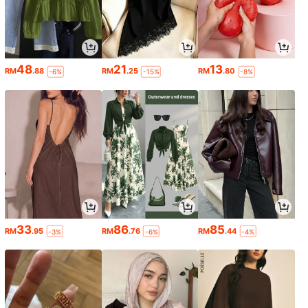
48
21
13
RM
.88
RM
.25
RM
.80
-6%
-15%
-8%
33
86
85
RM
.95
RM
.76
RM
.44
-3%
-6%
-4%