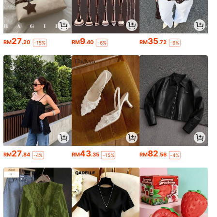
27
9
35
RM
.20
RM
.40
RM
.72
-15%
-6%
-6%
27
43
82
RM
.84
RM
.35
RM
.56
-4%
-15%
-4%