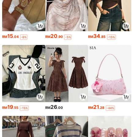
15
20
34
RM
.04
RM
.90
RM
.85
-6%
-5%
-15%
19
26
21
RM
.55
RM
.00
RM
.28
-15%
-44%