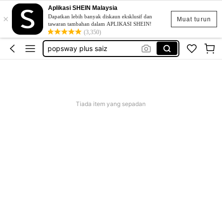
Aplikasi SHEIN Malaysia
×
skirt
Dapatkan lebih banyak diskaun eksklusif dan
Muat turun
tawaran tambahan dalam APLIKASI SHEIN!
retro dress
(3,350)
popsway plus saiz
baggy outfit for women
beg galas belakang
skirt
Tiada item yang sepadan
retro dress