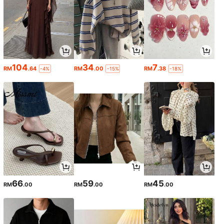
104
34
7
RM
.64
RM
.00
RM
.38
-4%
-15%
-18%
66
59
45
RM
.00
RM
.00
RM
.00