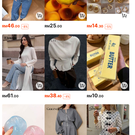
46
25
14
RM
.00
RM
.00
RM
.30
-8%
-5%
61
38
10
RM
.00
RM
.40
RM
.00
-4%