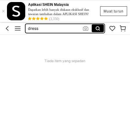
Aplikasi SHEIN Malaysia
×
kids girl outfit
Dapatkan lebih banyak diskaun eksklusif dan
Muat turun
tawaran tambahan dalam APLIKASI SHEIN!
dazy
(3,350)
dress
ملابس بنات
بنطلون جينز بنات
kids girl outfit
Tiada item yang sepadan
dazy