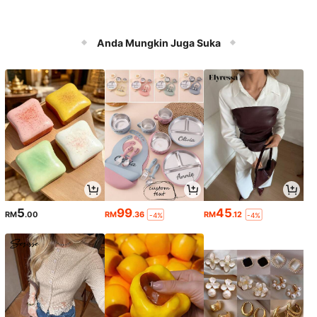
Anda Mungkin Juga Suka
5
99
45
RM
.00
RM
.36
RM
.12
-4%
-4%