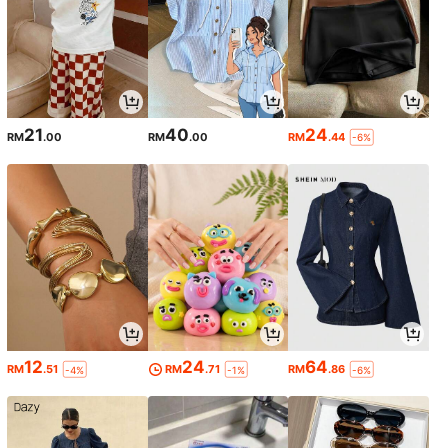
21
40
24
RM
.00
RM
.00
RM
.44
-6%
12
24
64
RM
.51
RM
.71
RM
.86
-4%
-1%
-6%