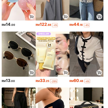
14
122
44
RM
.00
RM
.88
RM
.16
-4%
-4%
13
33
60
RM
.00
RM
.25
RM
.48
-29%
-4%