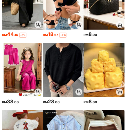
44
18
8
RM
.16
RM
.67
RM
.00
-8%
-2%
38
28
8
RM
.00
RM
.00
RM
.00