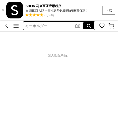
SHEIN 马来西亚应用程序
×
hair accessaries
下载
在 SHEIN APP 中查找更多专属折扣和额外优惠！
(3,350)
motf
キーホルダー
תחפושות לנשים פורים
マフラー
hair accessaries
暂无匹配商品。
motf